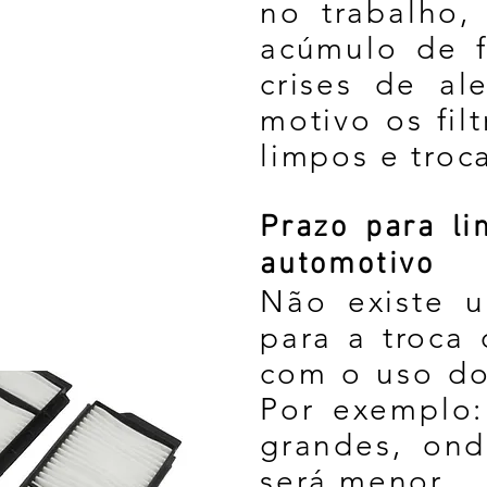
no trabalho,
acúmulo de f
crises de al
motivo os fil
limpos e troc
Prazo para li
automotivo
Não existe 
para a troca 
com o uso do
Por exemplo:
grandes, ond
será menor.