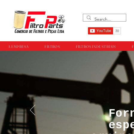
A EMPRESA
FILTROS
FILTROS INDUSTRIAIS
F
For
™®©Todos os direi
esp
empresa Filtropar