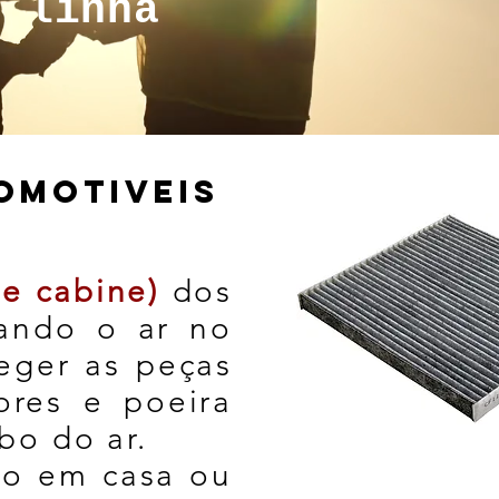
a linha
OMOTIVEIS
e cabine)
dos
cando o ar no
teger as peças
res e poeira
bo do ar.
do em casa ou