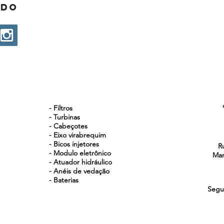
ado
NOSSOS PRODUTOS
- Filtros
- Turbinas
- Cabeçotes
- Eixo virabrequim
- Bicos injetores
R
- Modulo eletrônico
Man
- Atuador hidráulico
- Anéis de vedação
- Baterias
Segu