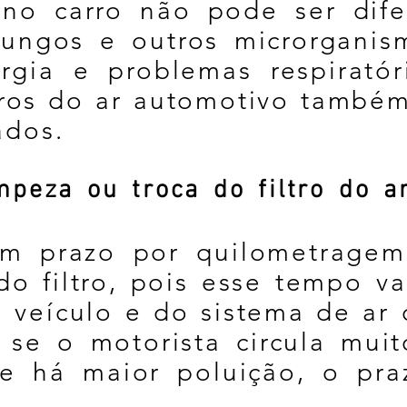
 no carro não pode ser dife
ungos e outros microrgani
ergia e problemas respiratór
tros do ar automotivo també
ados.
mpeza ou troca do filtro do a
um prazo por quilometragem
do filtro, pois esse tempo v
 veículo e do sistema de ar 
 se o motorista circula mui
e há maior poluição, o pra