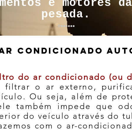
mentos e motores d
pesada.
 AR CONDICIONADO AUT
iltro do
ar condicionado (ou d
filtrar o ar externo, purifi
eículo. Ou seja, além de pro
 ele também impede que odo
erior do veículo através do tu
azemos com o ar-condiciona