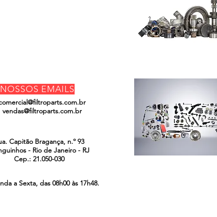
Do Not Sell My
Personal
Information
NOSSOS EMAILS
comercial@filtroparts.com.br
vendas@filtroparts.com.br
ENCONTRE-NOS
ua. Capitão Bragança, n.º 93
guinhos - Rio de Janeiro - RJ
Cep.: 21.050-030
nda a Sexta, das 08h00 às 17h48.