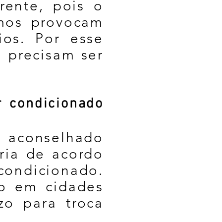
rente, pois o
smos provocam
ios. Por esse
m precisam ser
r condicionado
 aconselhado
aria de acordo
condicionado.
to em cidades
zo para troca