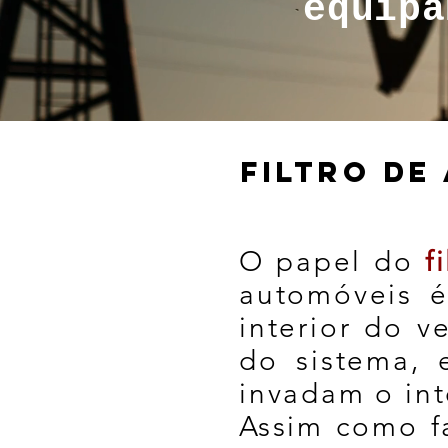
equipa
FILTRO DE
O papel do
f
automóveis
é 
interior do v
do sistema,
invadam o int
Assim como f