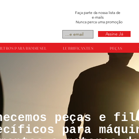
Faça parte da nossa lista de
e-mails
Nunca perca uma promoção
Assine Já
ILTROS PARA BIODIESEL
LUBRIFICANTES
PEÇAS
necemos peças e fil
tos reservador a
ecíficos para máqui
ts.