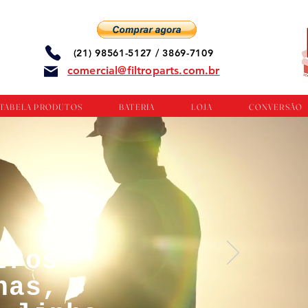
(21) 98561-5127 / 3869-7109
comercial@filtroparts.com.br
TABELA PRODUTOS
BATERIA
LOJA
CONVERSÃO
tros
nas,