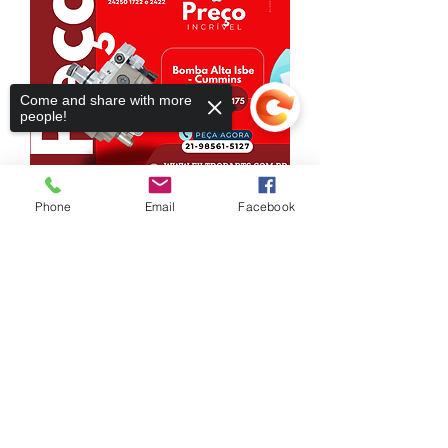
Come and share with more
people!
Phone
Email
Facebook
Bomba Alta Isbe 0445020175 -
CUMMINS
Sorry, the checkout page does not
support sharing
Copied to clipboard
もっと見る
VOLTE SEMPRE
LIGUE-NOS
(21)3869-7109