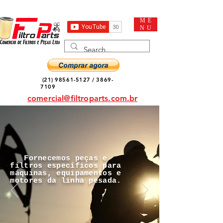
ME
NU
(21) 98561-5127
/
3869-
7109
comercial@filtroparts.com.br
Fornecemos peças e
filtros específicos para
máquinas, equipamentos e
motores da linha pesada.