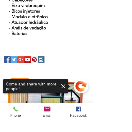
- Eixo virabrequim
- Bicos injetores
- Modulo eletrônico
- Atuador hidráulico
- Anéis de vedação
- Baterias
Come and share with more
people!
Phone
Email
Facebook
Sorry, the checkout page does not