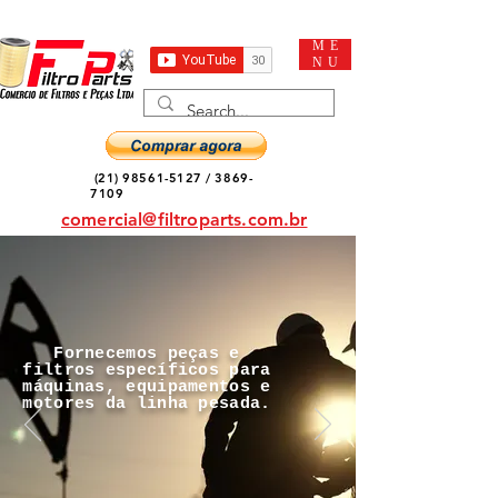
ME
NU
(21) 98561-5127
/
3869-
7109
comercial@filtroparts.com.br
Fornecemos peças e
filtros específicos para
máquinas, equipamentos e
motores da linha pesada.