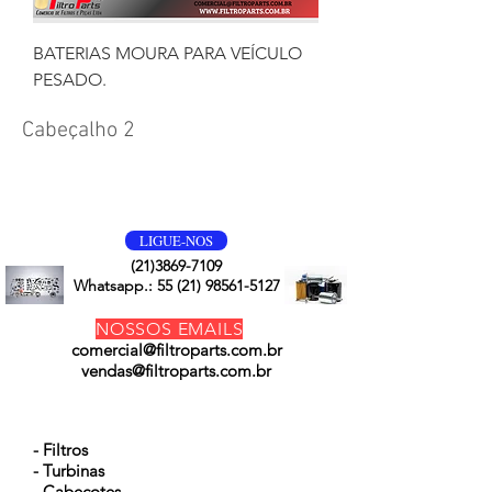
BATERIAS MOURA PARA VEÍCULO
PESADO.
Cabeçalho 2
VOLTE SEMPRE
LIGUE-NOS
(21)3869-7109
Whatsapp.:
55 (21) 98561-5127
NOSSOS EMAILS
comercial@filtroparts.com.br
vendas@filtroparts.com.br
NOSSOS PRODUTOS
- Filtros
- Turbinas
- Cabeçotes