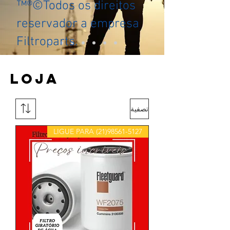
™®©Todos os direitos
reservador a empresa
Filtroparts.
LOJA
تصفية
LIGUE PARA (21)98561-5127