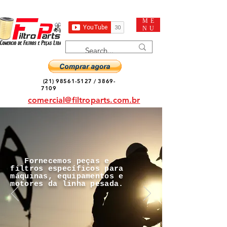
ME
NU
(21) 98561-5127
/
3869-
7109
comercial@filtroparts.com.br
Fornecemos peças e
filtros específicos para
máquinas, equipamentos e
motores da linha pesada.