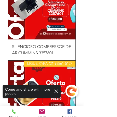
SILENCIOSO COMPRESSOR DE
AR CUMMINS 3357601
LIGUE PARA (21)98561-5127
Come and share with more
people!