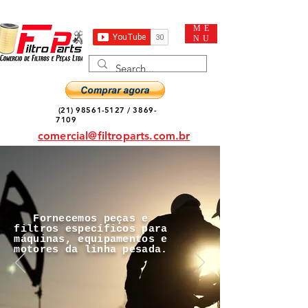
ME
NU
(21) 98561-5127
/
3869-
7109
comercial@filtroparts.com.br
Fornecemos peças e
filtros específicos para
máquinas, equipamentos e
motores da linha pesada.