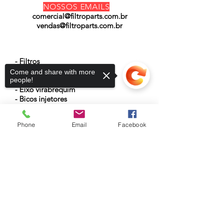
NOSSOS EMAILS
comercial@filtroparts.com.br
vendas@filtroparts.com.br
NOSSOS PRODUTOS
- Filtros
- Turbinas
Come and share with more
- Cabeçotes
people!
- Eixo virabrequim
- Bicos injetores
- Modulo eletrônico
- Atuador hidráulico
Phone
Email
Facebook
- Anéis de vedação
- Baterias
Sorry, the checkout page does not
support sharing
Copied to clipboard