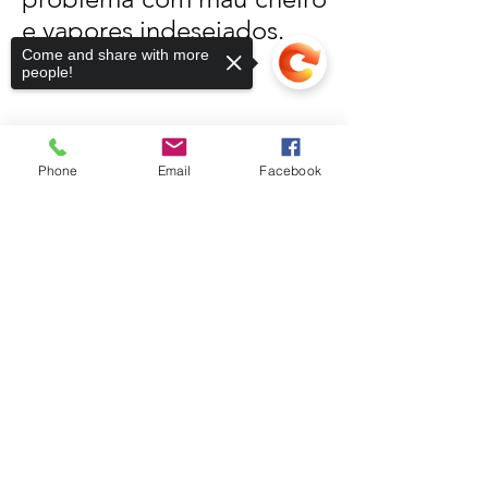
e vapores indesejados.
Come and share with more
people!
VOLTE SEMPRE
Phone
Email
Facebook
LIGUE-NOS
(21)3869-7109
Whatsapp.:
55 (21) 98561-5127
Sorry, the checkout page does not
support sharing
Copied to clipboard
NOSSOS EMAILS
comercial@filtroparts.com.br
vendas@filtroparts.com.br
NOSSOS PRODUTOS
- Filtros
- Turbinas
- Cabeçotes
- Eixo virabrequim
- Bicos injetores
- Modulo eletrônico