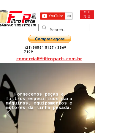
ME
NU
(21) 98561-5127
/
3869-
7109
comercial@filtroparts.com.br
Fornecemos peças e
filtros específicos para
máquinas, equipamentos e
motores da linha pesada.