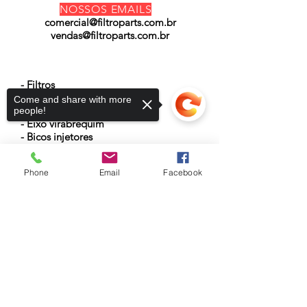
NOSSOS EMAILS
comercial@filtroparts.com.br
vendas@filtroparts.com.br
NOSSOS PRODUTOS
- Filtros
- Turbinas
Come and share with more
- Cabeçotes
people!
- Eixo virabrequim
- Bicos injetores
- Modulo eletrônico
- Atuador hidráulico
Phone
Email
Facebook
- Anéis de vedação
- Baterias
Sorry, the checkout page does not
support sharing
Copied to clipboard