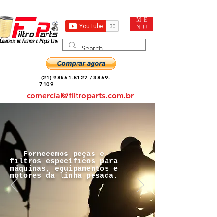
ME
NU
(21) 98561-5127
/
3869-
7109
comercial@filtroparts.com.br
Fornecemos peças e
filtros específicos para
máquinas, equipamentos e
motores da linha pesada.