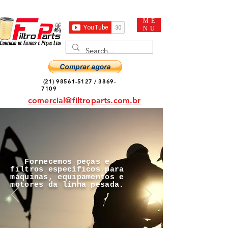
ME
NU
(21) 98561-5127
/
3869-
7109
comercial@filtroparts.com.br
Fornecemos peças e
filtros específicos para
máquinas, equipamentos e
motores da linha pesada.