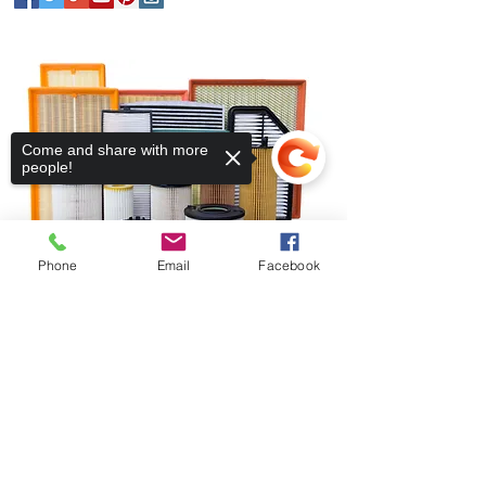
Come and share with more
people!
Phone
Email
Facebook
Fique conectado
Sorry, the checkout page does not
support sharing
Copied to clipboard