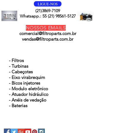
LIGUE-NOS
(21)3869-7109
Whatsapp.:
55 (21) 98561-5127
NOSSOS EMAILS
comercial@filtroparts.com.br
vendas@filtroparts.com.br
NOSSOS PRODUTOS
- Filtros
- Turbinas
- Cabeçotes
- Eixo virabrequim
- Bicos injetores
- Modulo eletrônico
- Atuador hidráulico
- Anéis de vedação
- Baterias