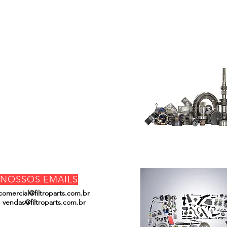
Do Not Sell My
Personal
Information
NOSSOS EMAILS
comercial@filtroparts.com.br
vendas@filtroparts.com.br
ENCONTRE-NOS