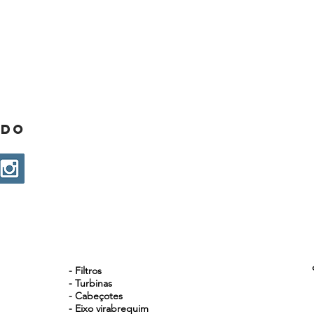
ado
NOSSOS PRODUTOS
- Filtros
- Turbinas
- Cabeçotes
- Eixo virabrequim