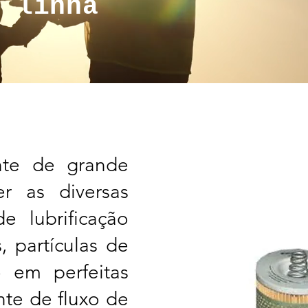
a linha
nte de grande
r as diversas
e lubrificação
 partículas de
o em perfeitas
nte de fluxo de