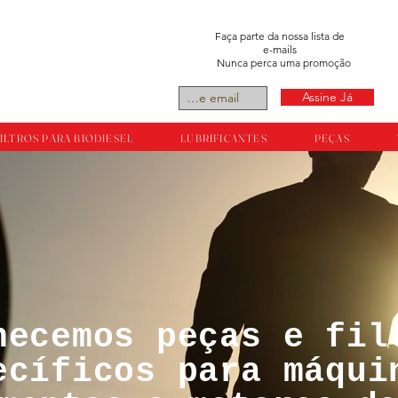
Faça parte da nossa lista de
e-mails
Nunca perca uma promoção
Assine Já
ILTROS PARA BIODIESEL
LUBRIFICANTES
PEÇAS
necemos peças e fil
tos reservador a
ecíficos para máqui
ts.