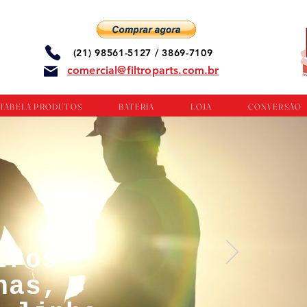
(21) 98561-5127 / 3869-7109
comercial@filtroparts.com.br
TABELA PRODUTOS
BATERIA
LOJA
CONVERSÃO
tros
nas,