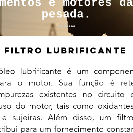
mentos e motores d
pesada.
FILTRO LUBRIFICANTE
óleo lubrificante é um compone
para o motor. Sua função é rete
impurezas existentes no circuito d
uso do motor, tais como oxidantes,
 e sujeiras. Além disso, um filtr
ribui para um fornecimento consta