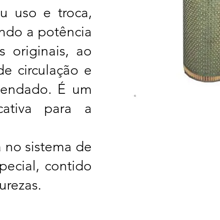
u uso e troca,
endo a potência
 originais, ao
 circulação e
omendado. É um
cativa para a
a no sistema de
pecial, contido
purezas.