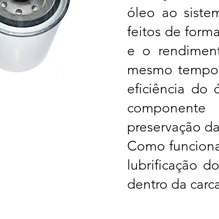
óleo ao siste
feitos de form
e o rendiment
mesmo tempo 
eficiência do
componente q
preservação da
Como funciona 
lubrificação d
dentro da carc