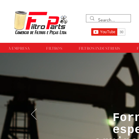
A EMPRESA
FILTROS
FILTROS INDUSTRIAIS
F
For
™®©Todos os direi
esp
empresa Filtropar