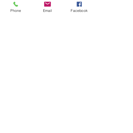
Phone
Email
Facebook
Sorry, the checkout page does not
support sharing
Copied to clipboard
Fique conectado