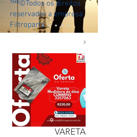
™®©Todos os direitos
reservador a empresa
Filtroparts.
VARETA