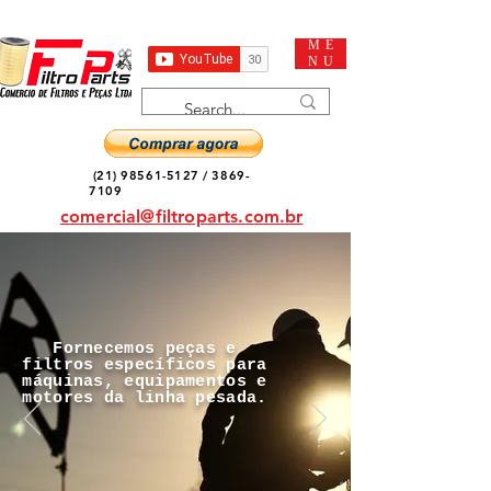
ME
NU
(21) 98561-5127
/
3869-
7109
comercial@filtroparts.com.br
Fornecemos peças e
filtros específicos para
máquinas, equipamentos e
motores da linha pesada.