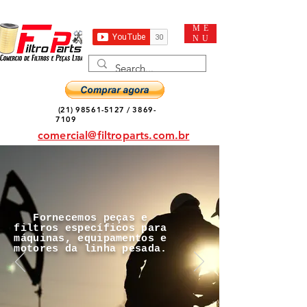
ME
NU
(21) 98561-5127
/
3869-
7109
comercial@filtroparts.com.br
Fornecemos peças e
filtros específicos para
máquinas, equipamentos e
motores da linha pesada.