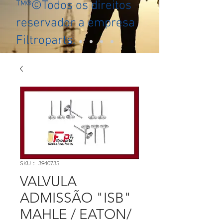
™®©Todos os direitos
reservador a empresa
Filtroparts.
SKU： 3940735
VALVULA
ADMISSÃO "ISB"
MAHLE / EATON/