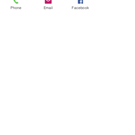
Phone
Email
Facebook
Sorry, the checkout page does not
support sharing
Copied to clipboard
Fique conectado