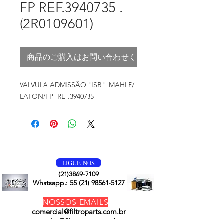
FP REF.3940735 .
(2R0109601)
商品のご購入はお問い合わせください
VALVULA ADMISSÃO "ISB" MAHLE/
EATON/FP REF.3940735
VOLTE SEMPRE
LIGUE-NOS
(21)3869-7109
Whatsapp.:
55 (21) 98561-5127
NOSSOS EMAILS
comercial@filtroparts.com.br