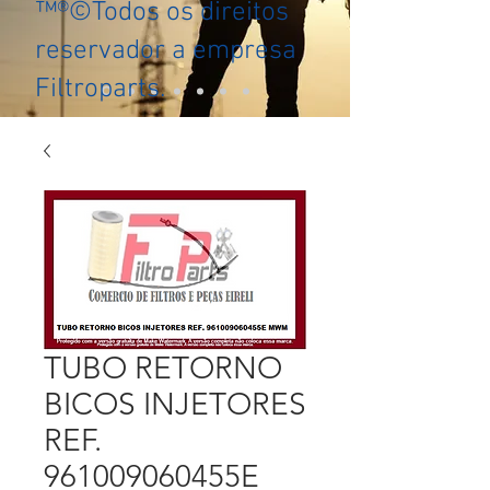
™®©Todos os direitos
reservador a empresa
Filtroparts.
TUBO RETORNO
BICOS INJETORES
REF.
961009060455E