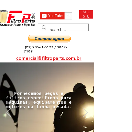
ME
NU
(21) 98561-5127
/
3869-
7109
comercial@filtroparts.com.br
Fornecemos peças e
filtros específicos para
máquinas, equipamentos e
motores da linha pesada.