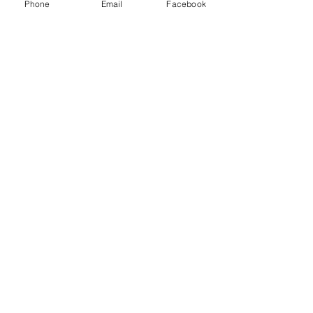
Phone
Email
Facebook
Sorry, the checkout page does not
support sharing
Copied to clipboard
Fique conectado