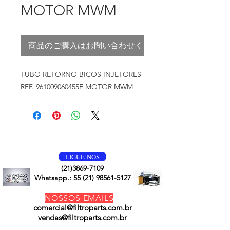
MOTOR MWM
商品のご購入はお問い合わせください
TUBO RETORNO BICOS INJETORES
REF. 961009060455E MOTOR MWM
VOLTE SEMPRE
LIGUE-NOS
(21)3869-7109
Whatsapp.:
55 (21) 98561-5127
NOSSOS EMAILS
comercial@filtroparts.com.br
vendas@filtroparts.com.br