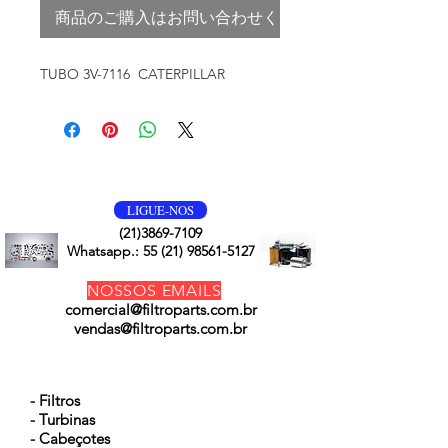
商品のご購入はお問い合わせください
TUBO 3V-7116 CATERPILLAR
VOLTE SEMPRE
LIGUE-NOS
(21)3869-7109
Whatsapp.:
55 (21) 98561-5127
NOSSOS EMAILS
comercial@filtroparts.com.br
vendas@filtroparts.com.br
NOSSOS PRODUTOS
- Filtros
- Turbinas
- Cabeçotes