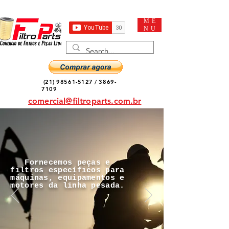
ME
NU
(21) 98561-5127
/
3869-
7109
comercial@filtroparts.com.br
Fornecemos peças e
filtros específicos para
máquinas, equipamentos e
motores da linha pesada.