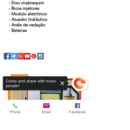
- Eixo virabrequim
- Bicos injetores
- Modulo eletrônico
- Atuador hidráulico
- Anéis de vedação
- Baterias
Come and share with more
people!
Phone
Email
Facebook
Sorry, the checkout page does not