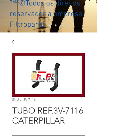
™®©Todos os direitos
reservador a empresa
Filtroparts.
SKU： 3V-7116
TUBO REF.3V-7116
CATERPILLAR