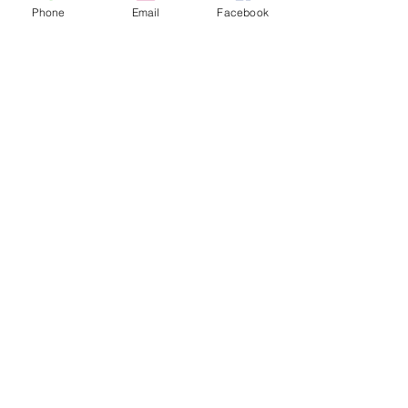
Phone
Email
Facebook
Sorry, the checkout page does not
support sharing
Copied to clipboard
Fique conectado