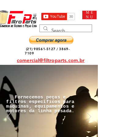
ME
NU
(21) 98561-5127
/
3869-
7109
comercial@filtroparts.com.br
Fornecemos peças e
filtros específicos para
máquinas, equipamentos e
motores da linha pesada.