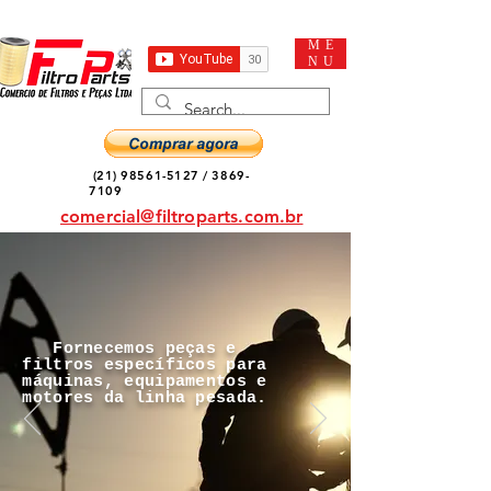
ME
NU
(21) 98561-5127
/
3869-
7109
comercial@filtroparts.com.br
Fornecemos peças e
filtros específicos para
máquinas, equipamentos e
motores da linha pesada.