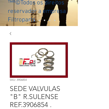
™®©Todos os direitos
reservador a empresa
Filtroparts.
SKU: 3906854
SEDE VALVULAS
"B" R.SULENSE
REF.3906854 .