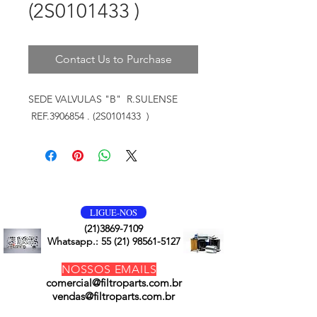
(2S0101433 )
Contact Us to Purchase
SEDE VALVULAS "B" R.SULENSE
REF.3906854 . (2S0101433 )
VOLTE SEMPRE
LIGUE-NOS
(21)3869-7109
Whatsapp.:
55 (21) 98561-5127
NOSSOS EMAILS
comercial@filtroparts.com.br
vendas@filtroparts.com.br