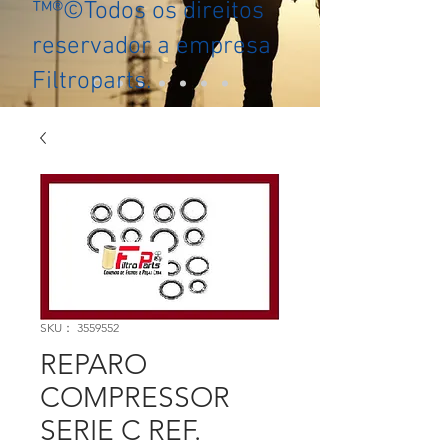
™®©Todos os direitos
reservador a empresa
Filtroparts.
SKU： 3559552
REPARO
COMPRESSOR
SERIE C REF.