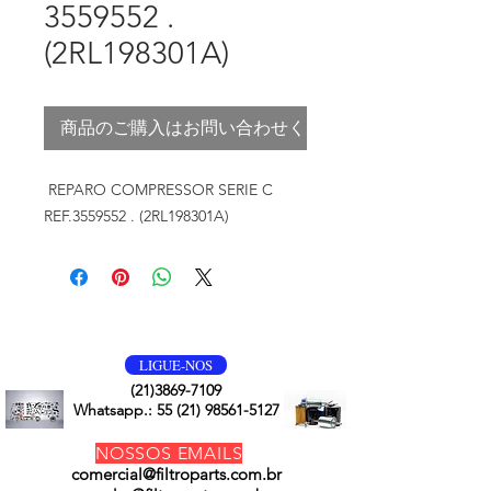
3559552 .
(2RL198301A)
商品のご購入はお問い合わせください
REPARO COMPRESSOR SERIE C
REF.3559552 . (2RL198301A)
VOLTE SEMPRE
LIGUE-NOS
(21)3869-7109
Whatsapp.:
55 (21) 98561-5127
NOSSOS EMAILS
comercial@filtroparts.com.br