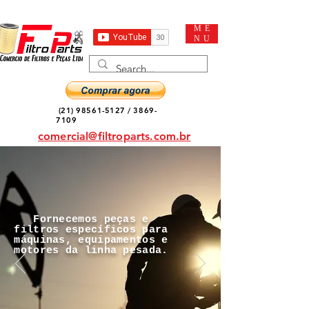
ME
NU
(21) 98561-5127
/
3869-
7109
comercial@filtroparts.com.br
Fornecemos peças e
filtros específicos para
máquinas, equipamentos e
motores da linha pesada.