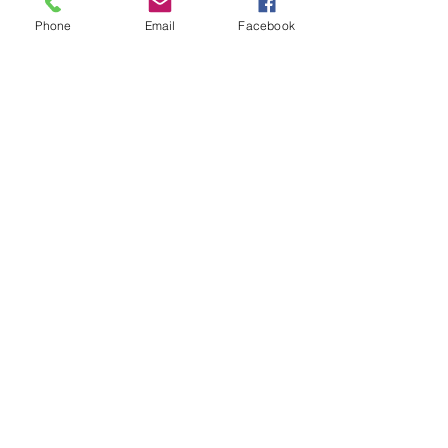
Phone
Email
Facebook
Sorry, the checkout page does not
support sharing
Copied to clipboard
Fique conectado