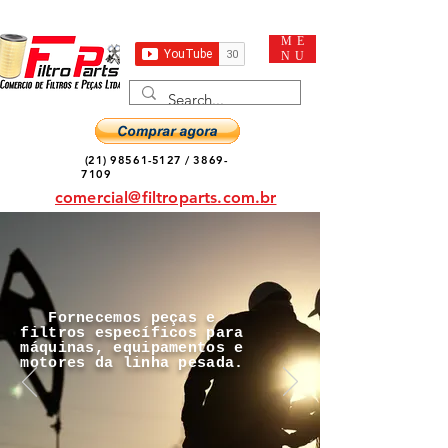
ME
NU
(21) 98561-5127
/
3869-
7109
comercial@filtroparts.com.br
Fornecemos peças e
filtros específicos para
máquinas, equipamentos e
motores da linha pesada.