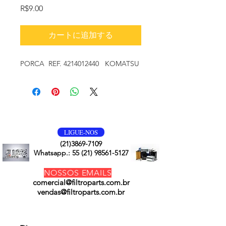
価
R$9.00
格
カートに追加する
PORCA REF. 4214012440 KOMATSU
VOLTE SEMPRE
LIGUE-NOS
(21)3869-7109
Whatsapp.:
55 (21) 98561-5127
NOSSOS EMAILS
comercial@filtroparts.com.br
vendas@filtroparts.com.br
NOSSOS PRODUTOS