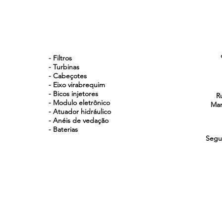
NOSSOS PRODUTOS
- Filtros
- Turbinas
- Cabeçotes
- Eixo virabrequim
- Bicos injetores
R
- Modulo eletrônico
Man
- Atuador hidráulico
- Anéis de vedação
- Baterias
Segu