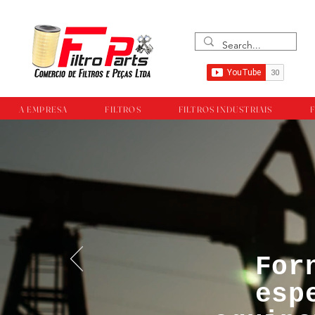
A EMPRESA
FILTROS
FILTROS INDUSTRIAIS
F
For
™®©Todos os direi
esp
empresa Filtropar