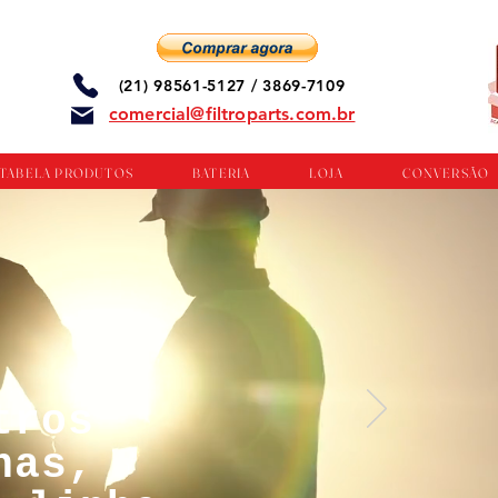
(21) 98561-5127 / 3869-7109
comercial@filtroparts.com.br
TABELA PRODUTOS
BATERIA
LOJA
CONVERSÃO
tros
nas,