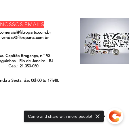
NOSSOS EMAILS
comercial@filtroparts.com.br
vendas@filtroparts.com.br
ENCONTRE-NOS
ua. Capitão Bragança, n.º 93
guinhos - Rio de Janeiro - RJ
Cep.: 21.050-030
nda a Sexta, das 08h00 às 17h48.
Come and share with more people!