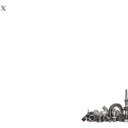
Do Not Sell My
Personal
Information