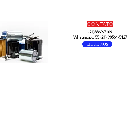
CONTATO
(21)3869-7109
Whatsapp.: 55 (21) 98561-5127
LIGUE-NOS