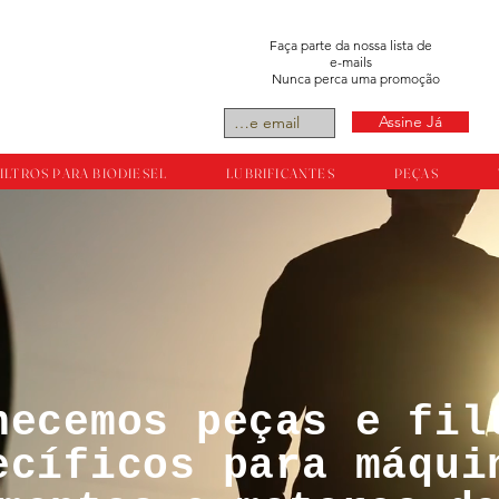
Faça parte da nossa lista de
e-mails
Nunca perca uma promoção
Assine Já
ILTROS PARA BIODIESEL
LUBRIFICANTES
PEÇAS
necemos peças e fil
tos reservador a
ecíficos para máqui
ts.