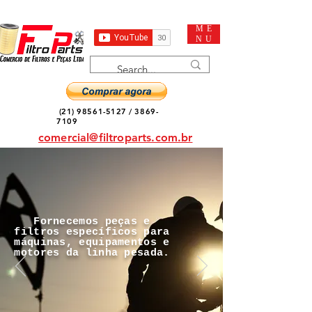
ME
NU
(21) 98561-5127
/
3869-
7109
comercial@filtroparts.com.br
Fornecemos peças e
filtros específicos para
máquinas, equipamentos e
motores da linha pesada.