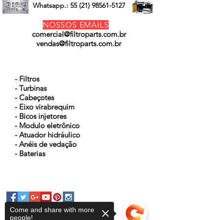
Whatsapp.:
55 (21) 98561-5127
NOSSOS EMAILS
comercial@filtroparts.com.br
vendas@filtroparts.com.br
NOSSOS PRODUTOS
- Filtros
- Turbinas
- Cabeçotes
- Eixo virabrequim
- Bicos injetores
- Modulo eletrônico
- Atuador hidráulico
- Anéis de vedação
- Baterias
Come and share with more
people!