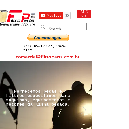
ME
NU
(21) 98561-5127
/
3869-
7109
comercial@filtroparts.com.br
Fornecemos peças e
filtros específicos para
máquinas, equipamentos e
motores da linha pesada.