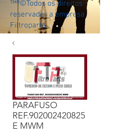
™®©Todos os direitos
reservador a empresa
Filtroparts.
PARAFUSO
REF.902002420825
E MWM