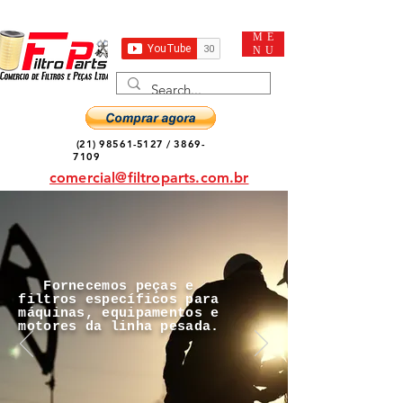
ME
NU
(21) 98561-5127
/
3869-
7109
comercial@filtroparts.com.br
Fornecemos peças e
filtros específicos para
máquinas, equipamentos e
motores da linha pesada.