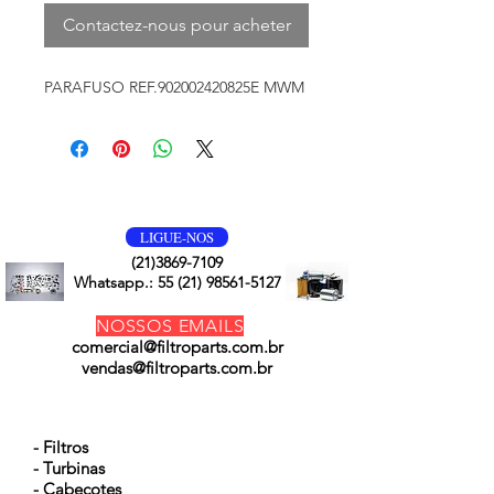
Contactez-nous pour acheter
PARAFUSO REF.902002420825E MWM
VOLTE SEMPRE
LIGUE-NOS
(21)3869-7109
Whatsapp.:
55 (21) 98561-5127
NOSSOS EMAILS
comercial@filtroparts.com.br
vendas@filtroparts.com.br
NOSSOS PRODUTOS
- Filtros
- Turbinas
- Cabeçotes