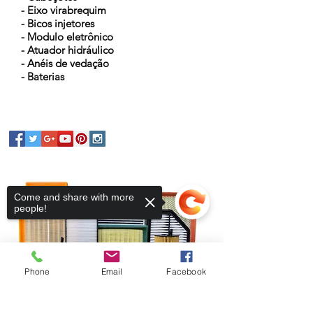
- Eixo virabrequim
- Bicos injetores
- Modulo eletrônico
- Atuador hidráulico
- Anéis de vedação
- Baterias
Come and share with more
people!
Phone
Email
Facebook
Sorry, the checkout page does not