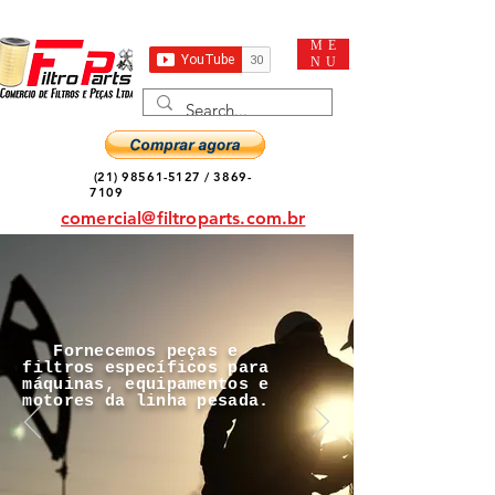
ME
NU
(21) 98561-5127
/
3869-
7109
comercial@filtroparts.com.br
Fornecemos peças e
filtros específicos para
máquinas, equipamentos e
motores da linha pesada.