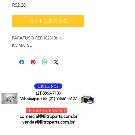
価
R$2.28
格
カートに追加する
PARAFUSO REF.102310616
KOMATSU
VOLTE SEMPRE
LIGUE-NOS
(21)3869-7109
Whatsapp.:
55 (21) 98561-5127
NOSSOS EMAILS
comercial@filtroparts.com.br
vendas@filtroparts.com.br
NOSSOS PRODUTOS