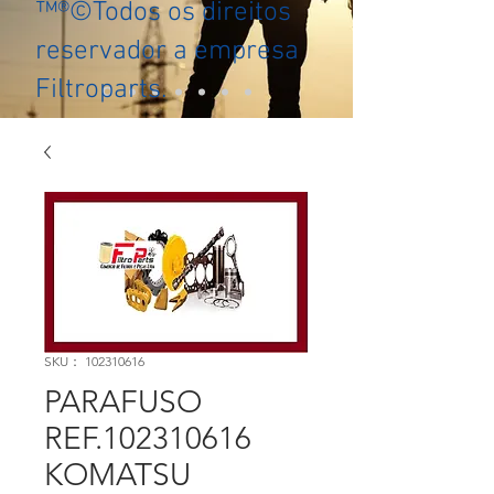
™®©Todos os direitos
reservador a empresa
Filtroparts.
SKU： 102310616
PARAFUSO
REF.102310616
KOMATSU