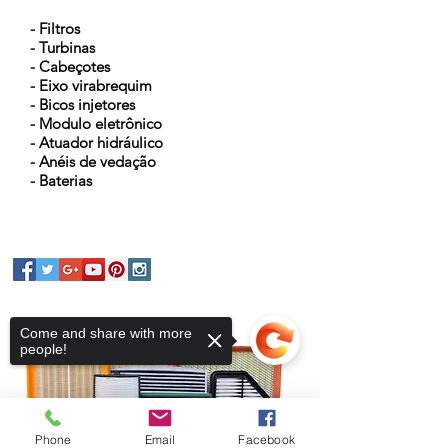
- Filtros
- Turbinas
- Cabeçotes
- Eixo virabrequim
- Bicos injetores
- Modulo eletrônico
- Atuador hidráulico
- Anéis de vedação
- Baterias
Come and share with more
people!
Phone
Email
Facebook