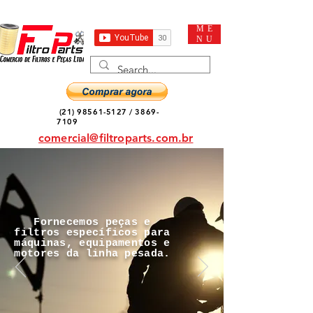
ME
NU
(21) 98561-5127
/
3869-
7109
comercial@filtroparts.com.br
Fornecemos peças e
filtros específicos para
máquinas, equipamentos e
motores da linha pesada.