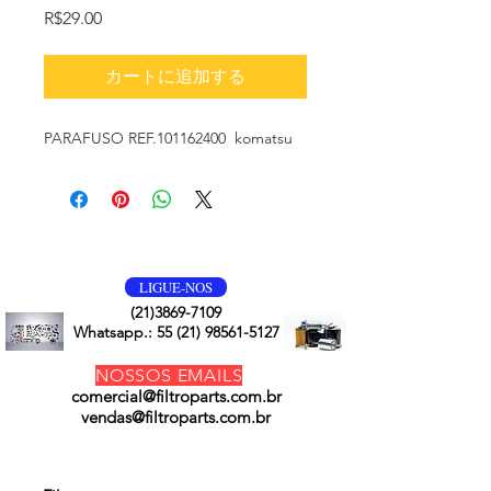
価
R$29.00
格
カートに追加する
PARAFUSO REF.101162400 komatsu
VOLTE SEMPRE
LIGUE-NOS
(21)3869-7109
Whatsapp.:
55 (21) 98561-5127
NOSSOS EMAILS
comercial@filtroparts.com.br
vendas@filtroparts.com.br
NOSSOS PRODUTOS