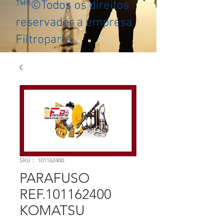
™®©Todos os direitos
reservador a empresa
Filtroparts.
SKU： 101162400
PARAFUSO
REF.101162400
KOMATSU