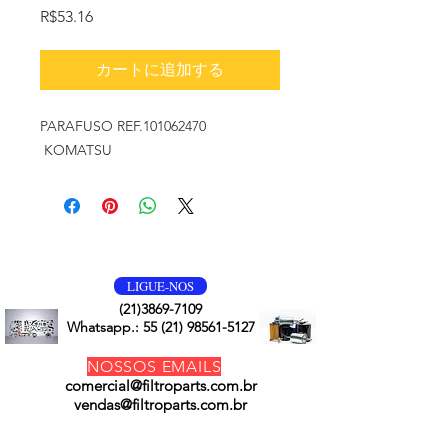
価
R$53.16
格
カートに追加する
PARAFUSO REF.101062470
KOMATSU
VOLTE SEMPRE
LIGUE-NOS
(21)3869-7109
Whatsapp.:
55 (21) 98561-5127
NOSSOS EMAILS
comercial@filtroparts.com.br
vendas@filtroparts.com.br
NOSSOS PRODUTOS