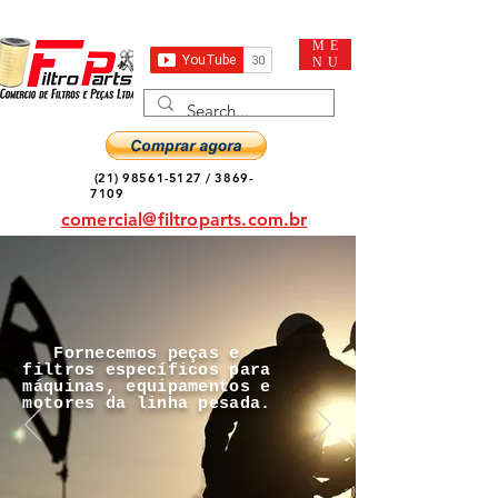
ME
NU
(21) 98561-5127
/
3869-
7109
comercial@filtroparts.com.br
Fornecemos peças e
filtros específicos para
máquinas, equipamentos e
motores da linha pesada.