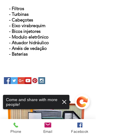
- Filtros
- Turbinas
- Cabeçotes
- Eixo virabrequim
- Bicos injetores
- Modulo eletrônico
- Atuador hidráulico
- Anéis de vedação
- Baterias
Come and share with more
people!
Phone
Email
Facebook