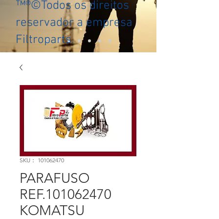
™®©Todos os direitos
reservador a empresa
Filtroparts.
SKU： 101062470
PARAFUSO
REF.101062470
KOMATSU