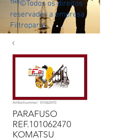
™®©Todos os direitos
reservador a empresa
Filtroparts.
Artikelnummer: 101062470
PARAFUSO
REF.101062470
KOMATSU