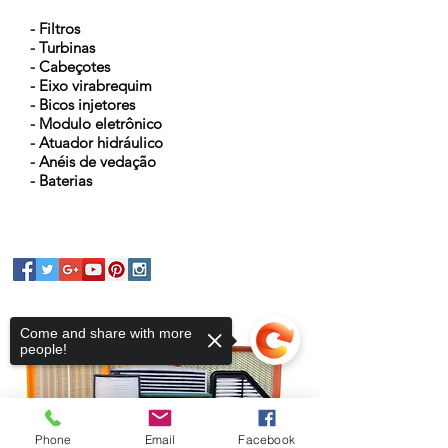
- Filtros
- Turbinas
- Cabeçotes
- Eixo virabrequim
- Bicos injetores
- Modulo eletrônico
- Atuador hidráulico
- Anéis de vedação
- Baterias
Come and share with more
people!
Phone
Email
Facebook