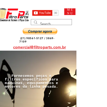
ME
NU
(21) 98561-5127
/
3869-
7109
comercial@filtroparts.com.br
Fornecemos peças e
filtros específicos para
máquinas, equipamentos e
motores da linha pesada.