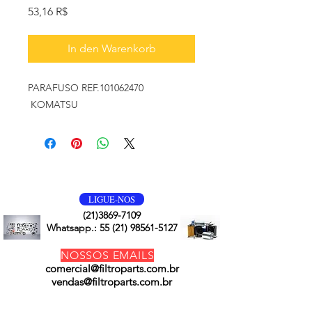
Preis
53,16 R$
In den Warenkorb
PARAFUSO REF.101062470
KOMATSU
VOLTE SEMPRE
LIGUE-NOS
(21)3869-7109
Whatsapp.:
55 (21) 98561-5127
NOSSOS EMAILS
comercial@filtroparts.com.br
vendas@filtroparts.com.br
NOSSOS PRODUTOS