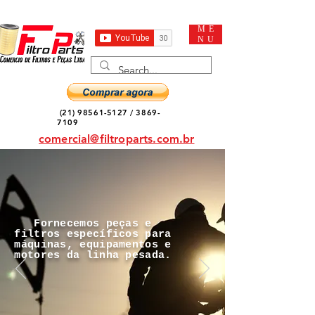
ME
NU
(21) 98561-5127
/
3869-
7109
comercial@filtroparts.com.br
Fornecemos peças e
filtros específicos para
máquinas, equipamentos e
motores da linha pesada.