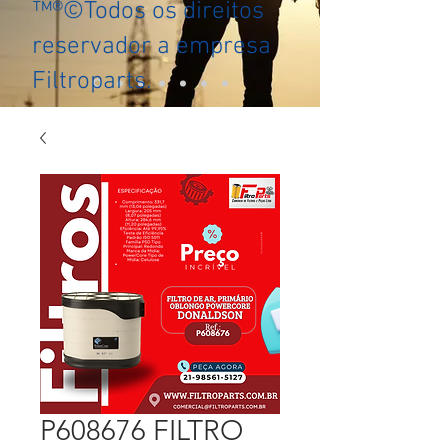
™®©Todos os direitos
reservador a empresa
Filtroparts.
P608676 FILTRO