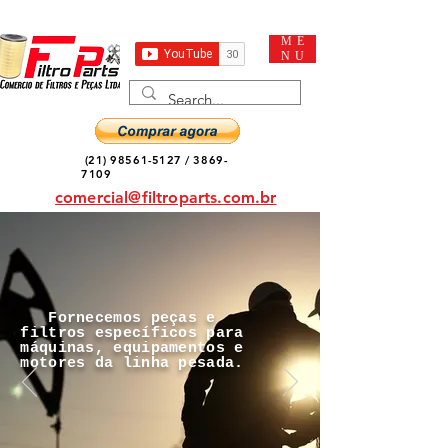
ME
NU
(21) 98561-5127
/
3869-
7109
comercial@filtroparts.com.br
Fornecemos peças e
filtros específicos para
máquinas, equipamentos e
motores da linha pesada.