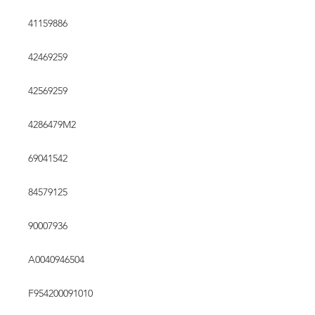
41159886
42469259
42569259
4286479M2
69041542
84579125
90007936
A0040946504
F954200091010