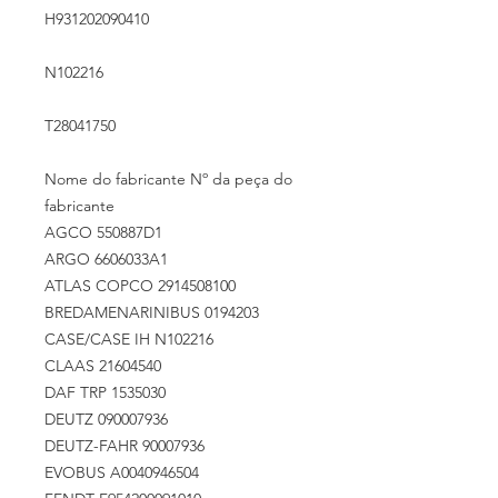
H931202090410
N102216
T28041750
Nome do fabricante Nº da peça do
fabricante
AGCO 550887D1
ARGO 6606033A1
ATLAS COPCO 2914508100
BREDAMENARINIBUS 0194203
CASE/CASE IH N102216
CLAAS 21604540
DAF TRP 1535030
DEUTZ 090007936
DEUTZ-FAHR 90007936
EVOBUS A0040946504