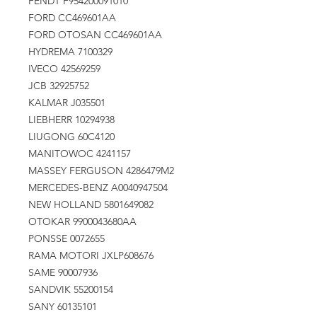
FENDT F954200091010
FORD CC469601AA
FORD OTOSAN CC469601AA
HYDREMA 7100329
IVECO 42569259
JCB 32925752
KALMAR J035501
LIEBHERR 10294938
LIUGONG 60C4120
MANITOWOC 4241157
MASSEY FERGUSON 4286479M2
MERCEDES-BENZ A0040947504
NEW HOLLAND 5801649082
OTOKAR 9900043680AA
PONSSE 0072655
RAMA MOTORI JXLP608676
SAME 90007936
SANDVIK 55200154
SANY 60135101