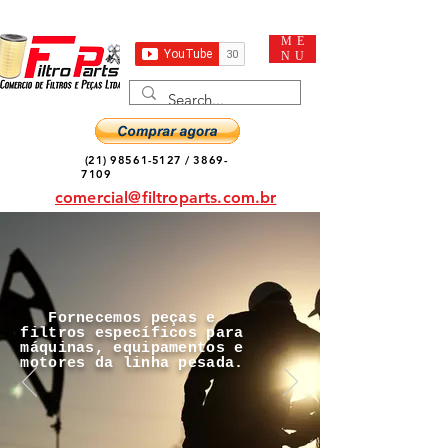
ME
NU
(21) 98561-5127
/
3869-
7109
comercial@filtroparts.com.br
Fornecemos peças e
filtros específicos para
máquinas, equipamentos e
motores da linha pesada.