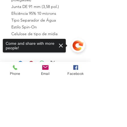
Junta DE 91 mm (3,58 pol.)
Eficiência 95% 10 mícrons
Tipo Separador de Água
Estilo Spin-On
Celulose de tipo de mídia
Aplicação primária PARKER
Come and share with more
SB120M10MB
people!
Phone
Email
Facebook
VOLTE SEMPRE
LIGUE-NOS
Sorry, the checkout page does not
(21)3869-7109
support sharing
Copied to clipboard
Whatsapp.:
55 (21) 98561-5127
NOSSOS EMAILS
comercial@filtroparts.com.br
vendas@filtroparts.com.br