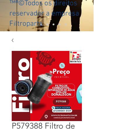
™®©Todos os direitos
reservador a empresa
Filtroparts.
P579388 Filtro de