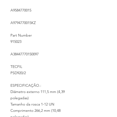
A9584770015
A9794770015KZ
Part Number
915023
A38447770150097
TECFIL
PSD920/2
ESPECIFICAÇÃO.:
Diâmetro externo 111,5 mm (4,39
polegadas)
Tamanho da rosca 1-12 UN
Comprimento 266,2 mm (10,48
polegadas)