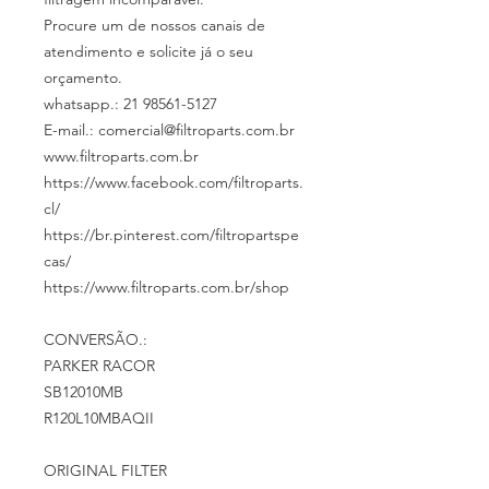
Procure um de nossos canais de
atendimento e solicite já o seu
orçamento.
whatsapp.: 21 98561-5127
E-mail.: comercial@filtroparts.com.br
www.filtroparts.com.br
https://www.facebook.com/filtroparts.
cl/
https://br.pinterest.com/filtropartspe
cas/
https://www.filtroparts.com.br/shop
CONVERSÃO.:
PARKER RACOR
SB12010MB
R120L10MBAQII
ORIGINAL FILTER