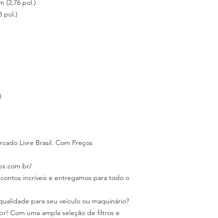
 (2,76 pol.)
 pol.)
)
do Livre Brasil. Com Preços
ps.com.br/
scontos incríveis e entregamos para todo o
 qualidade para seu veículo ou maquinário?
br! Com uma ampla seleção de filtros e