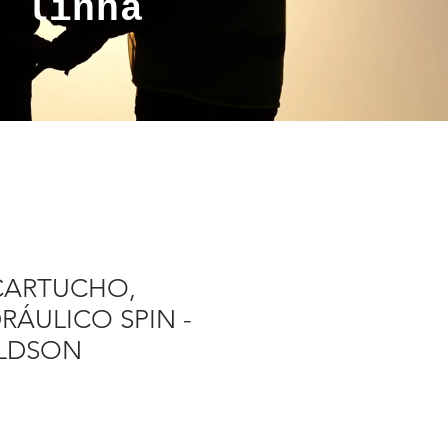
a linha
 CARTUCHO,
DRÁULICO SPIN -
LDSON