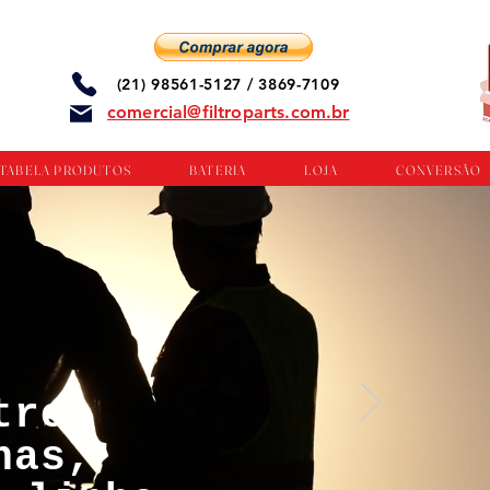
(21) 98561-5127 / 3869-7109
comercial@filtroparts.com.br
TABELA PRODUTOS
BATERIA
LOJA
CONVERSÃO
tros
nas,