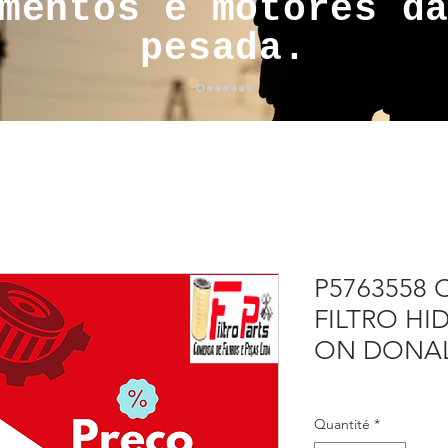
mentos e motores d
pesada.
P5763558
FILTRO HI
ON DONA
Quantité
*