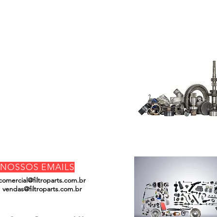
Do Not Sell My
Personal
Information
NOSSOS EMAILS
comercial@filtroparts.com.br
vendas@filtroparts.com.br
ENCONTRE-NOS