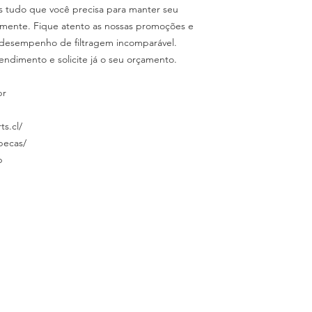
os tudo que você precisa para manter seu
mente. Fique atento as nossas promoções e
desempenho de filtragem incomparável.
endimento e solicite já o seu orçamento.
br
ts.cl/
specas/
p