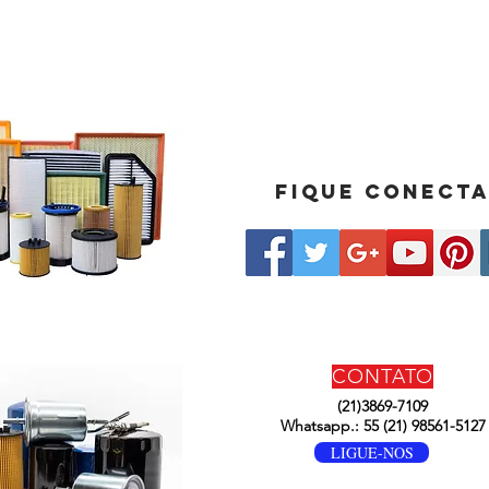
Fique conect
CONTATO
(21)3869-7109
Whatsapp.: 55 (21) 98561-5127
LIGUE-NOS