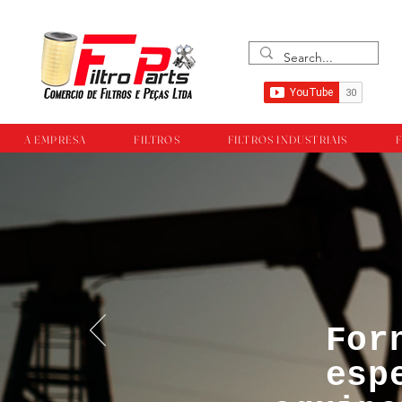
A EMPRESA
FILTROS
FILTROS INDUSTRIAIS
F
For
™®©Todos os direi
esp
empresa Filtropar