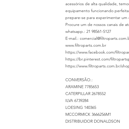
acessórios de alta qualidade, tem
equipamento funcionando perfeita
prepare-se para experimentar um 
Procure um de nossos canais de at
whatsapp.: 21 98561-5127
E-mail.: comercial@filtroparts.com.
www.filtroparts.com.br
https://www.facebook.com/filtropar
https://br.pinterest.com/filtropart
https://www.filtroparts.com.br/sho
CONVERSÃO.:
ARAMINE 7785653
CATERPILLAR 2678552
ILVA 6739284
LOESING 140365
MCCORMICK 3666256M1
DISTRIBUIDOR DONALDSON