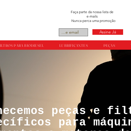
Faça parte da nossa lista de
e-mails
Nunca perca uma promoção
Assine Já
ILTROS PARA BIODIESEL
LUBRIFICANTES
PEÇAS
necemos peças e fil
tos reservador a
ecíficos para máqui
ts.