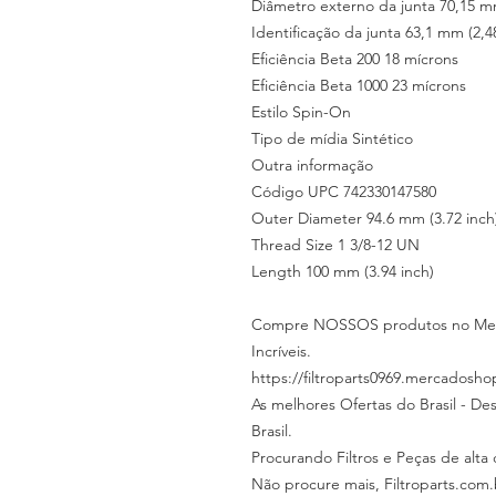
Diâmetro externo da junta 70,15 mm
Identificação da junta 63,1 mm (2,48
Eficiência Beta 200 18 mícrons
Eficiência Beta 1000 23 mícrons
Estilo Spin-On
Tipo de mídia Sintético
Outra informação
Código UPC 742330147580
Outer Diameter 94.6 mm (3.72 inch
Thread Size 1 3/8-12 UN
Length 100 mm (3.94 inch)
Compre NOSSOS produtos no Merca
Incríveis.
https://filtroparts0969.mercadosho
As melhores Ofertas do Brasil - De
Brasil.
Procurando Filtros e Peças de alta
Não procure mais, Filtroparts.com.