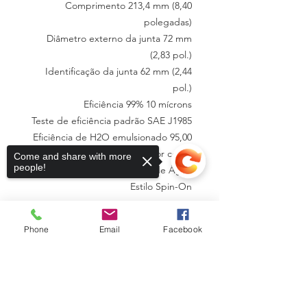
Comprimento 213,4 mm (8,40
polegadas)
Diâmetro externo da junta 72 mm
(2,83 pol.)
Identificação da junta 62 mm (2,44
pol.)
Eficiência 99% 10 mícrons
Teste de eficiência padrão SAE J1985
Eficiência de H2O emulsionado 95,00
por cento
Come and share with more
people!
Tipo Separador de Água
Estilo Spin-On
Phone
Email
Facebook
VOLTE SEMPRE
Sorry, the checkout page does not
LIGUE-NOS
support sharing
Copied to clipboard
(21)3869-7109