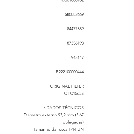
49501000102
580082669
84477359
87356193
945147
B222100000444
ORIGINAL FILTER
OFC1563S
DADOS TÉCNICOS.:
Diâmetro externo 93,2 mm (3,67
polegadas)
Tamanho da rosca 1-14 UN