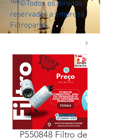
™®©Todos os direitos
reservador a empresa
Filtroparts.
P550848 Filtro de