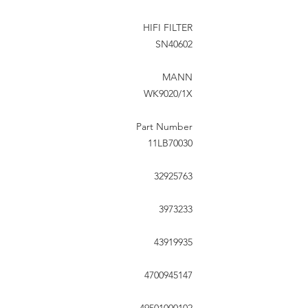
HIFI FILTER
SN40602
MANN
WK9020/1X
Part Number
11LB70030
32925763
3973233
43919935
4700945147