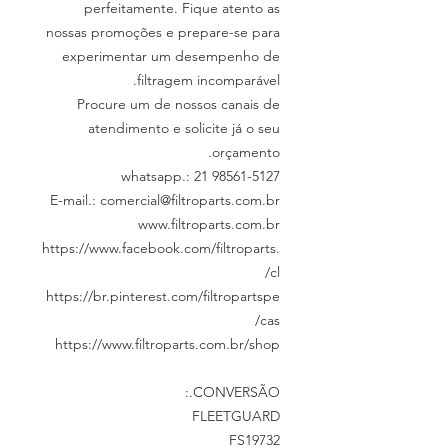
perfeitamente. Fique atento as
nossas promoções e prepare-se para
experimentar um desempenho de
filtragem incomparável.
Procure um de nossos canais de
atendimento e solicite já o seu
orçamento.
whatsapp.: 21 98561-5127
E-mail.: comercial@filtroparts.com.br
www.filtroparts.com.br
https://www.facebook.com/filtroparts.
cl/
https://br.pinterest.com/filtropartspe
cas/
https://www.filtroparts.com.br/shop
CONVERSÃO.:
FLEETGUARD
FS19732