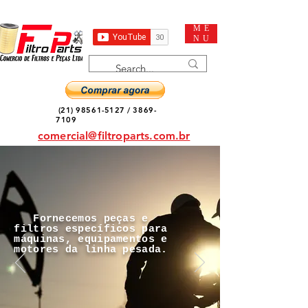
ME
NU
(21) 98561-5127
/
3869-
7109
comercial@filtroparts.com.br
Fornecemos peças e
filtros específicos para
máquinas, equipamentos e
motores da linha pesada.