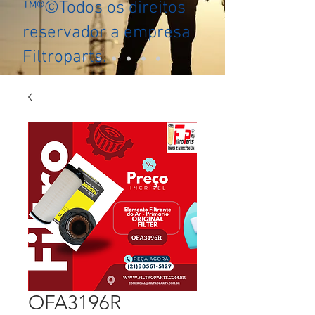
™®©Todos os direitos
reservador a empresa
Filtroparts.
OFA3196R