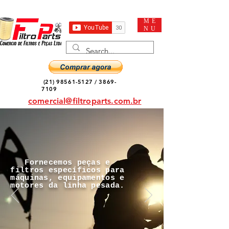
ME
NU
(21) 98561-5127
/
3869-
7109
comercial@filtroparts.com.br
Fornecemos peças e
filtros específicos para
máquinas, equipamentos e
motores da linha pesada.