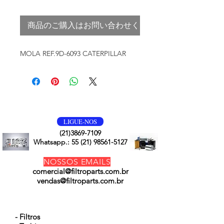
商品のご購入はお問い合わせください
MOLA REF.9D-6093 CATERPILLAR
VOLTE SEMPRE
LIGUE-NOS
(21)3869-7109
Whatsapp.:
55 (21) 98561-5127
NOSSOS EMAILS
comercial@filtroparts.com.br
vendas@filtroparts.com.br
NOSSOS PRODUTOS
- Filtros