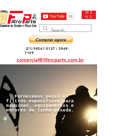
ME
NU
(21) 98561-5127
/
3869-
7109
comercial@filtroparts.com.br
Fornecemos peças e
filtros específicos para
máquinas, equipamentos e
motores da linha pesada.