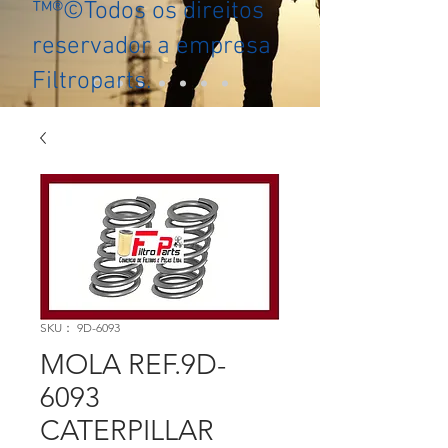
™®©Todos os direitos
reservador a empresa
Filtroparts.
SKU： 9D-6093
MOLA REF.9D-
6093
CATERPILLAR