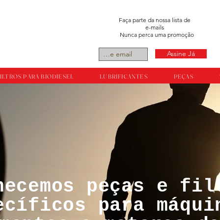
Faça parte da nossa lista de
e-mails
Nunca perca uma promoção
Assine Já
ILTROS PARA BIODIESEL
LUBRIFICANTES
PEÇAS
necemos peças e fil
tos reservador a
ecíficos para máqui
ts.