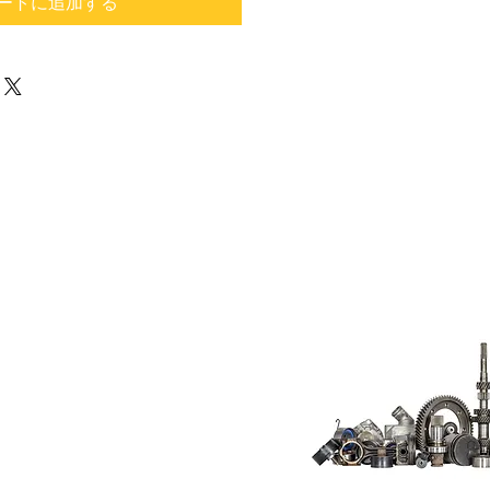
ートに追加する
Do Not Sell My
Personal
Information