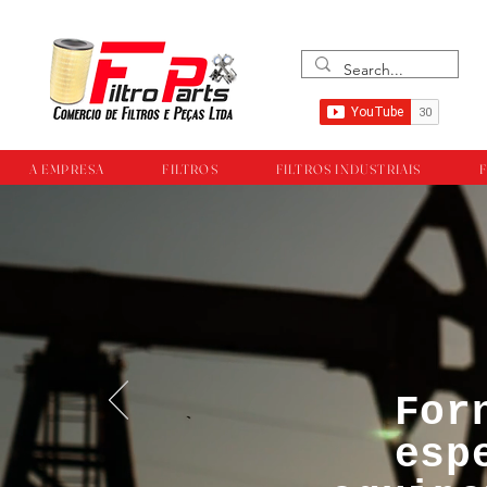
A EMPRESA
FILTROS
FILTROS INDUSTRIAIS
F
For
™®©Todos os direi
esp
empresa Filtropar