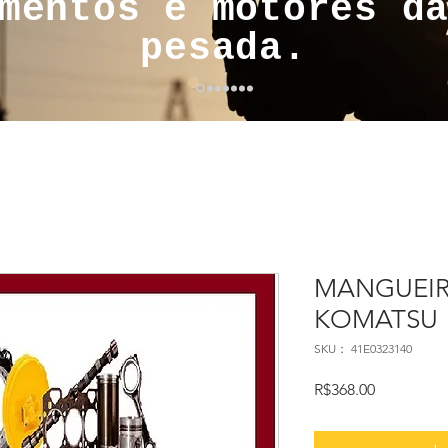
mentos e motores d
pesada.
MANGUEIRA
KOMATSU
SKU： 41E0323140
価
R$368.00
格