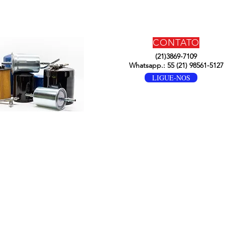
CONTATO
(21)3869-7109
Whatsapp.: 55 (21) 98561-5127
LIGUE-NOS