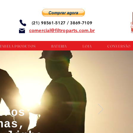
(21) 98561-5127 / 3869-7109
comercial@filtroparts.com.br
TABELA PRODUTOS
BATERIA
LOJA
CONVERSÃO
tros
nas,