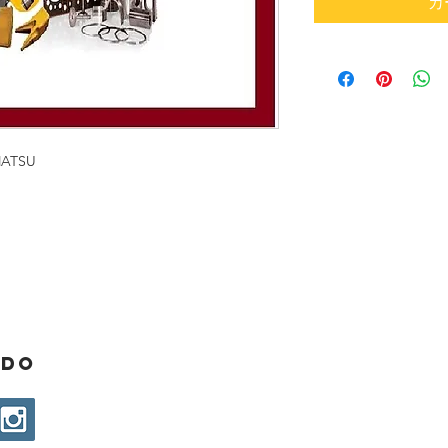
カ
MATSU
ado