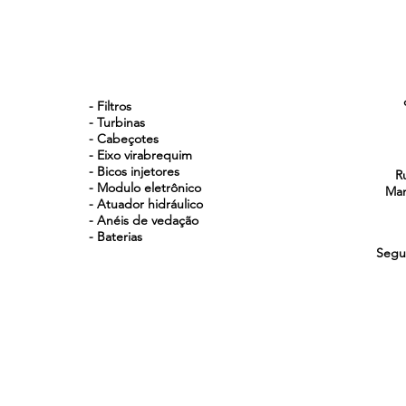
NOSSOS PRODUTOS
- Filtros
- Turbinas
- Cabeçotes
- Eixo virabrequim
- Bicos injetores
R
- Modulo eletrônico
Man
- Atuador hidráulico
- Anéis de vedação
- Baterias
Segu