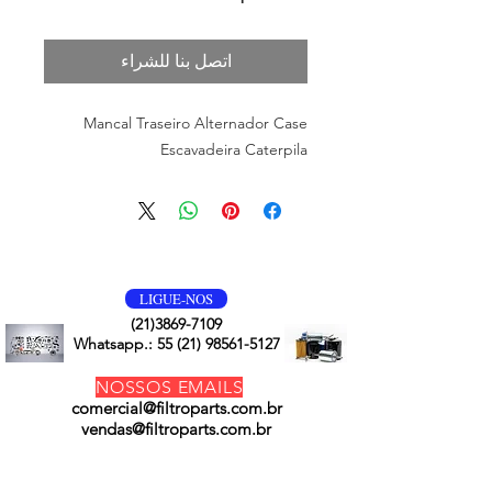
اتصل بنا للشراء
Mancal Traseiro Alternador Case
Escavadeira Caterpila
VOLTE SEMPRE
LIGUE-NOS
(21)3869-7109
Whatsapp.:
55 (21) 98561-5127
NOSSOS EMAILS
comercial@filtroparts.com.br
vendas@filtroparts.com.br
NOSSOS PRODUTOS