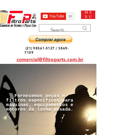
ME
NU
(21) 98561-5127
/
3869-
7109
comercial@filtroparts.com.br
Fornecemos peças e
filtros específicos para
máquinas, equipamentos e
motores da linha pesada.