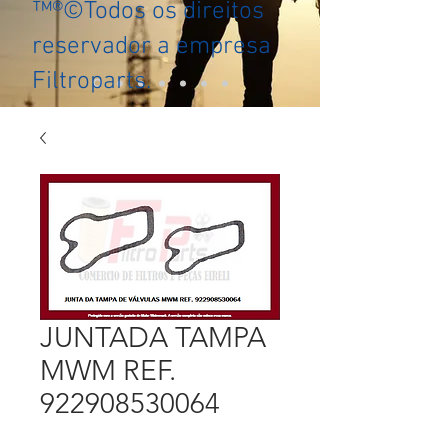
™®©Todos os direitos
reservador a empresa
Filtroparts.
JUNTADA TAMPA
MWM REF.
922908530064