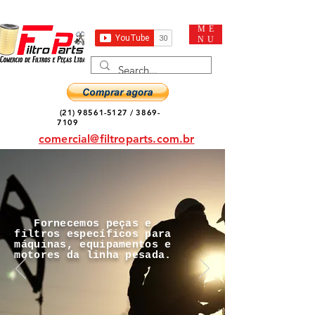
ME
NU
(21) 98561-5127
/
3869-
7109
comercial@filtroparts.com.br
Fornecemos peças e
filtros específicos para
máquinas, equipamentos e
motores da linha pesada.