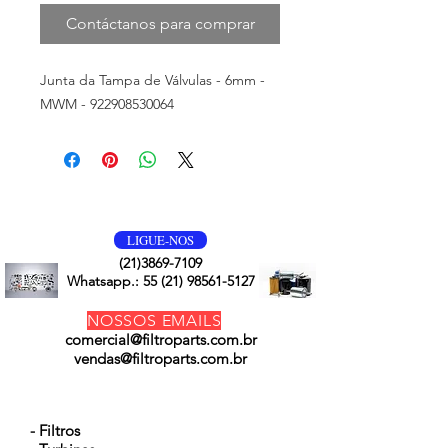
Contáctanos para comprar
Junta da Tampa de Válvulas - 6mm -
MWM - 922908530064
VOLTE SEMPRE
LIGUE-NOS
(21)3869-7109
Whatsapp.:
55 (21) 98561-5127
NOSSOS EMAILS
comercial@filtroparts.com.br
vendas@filtroparts.com.br
NOSSOS PRODUTOS
- Filtros