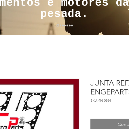
mentos e motores d
pesada.
JUNTA REF
ENGEPARTS
SKU: 4N-0864
Conta