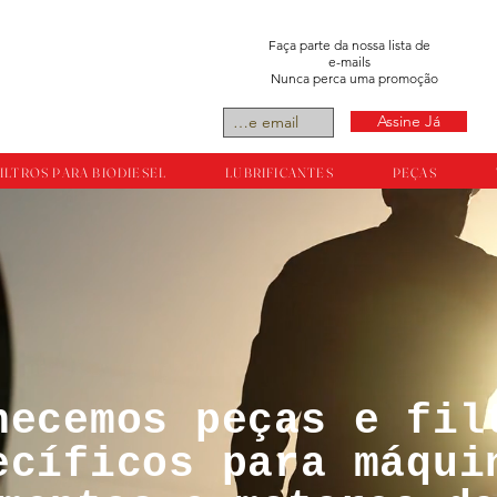
Faça parte da nossa lista de
e-mails
Nunca perca uma promoção
Assine Já
ILTROS PARA BIODIESEL
LUBRIFICANTES
PEÇAS
necemos peças e fil
tos reservador a
ecíficos para máqui
ts.