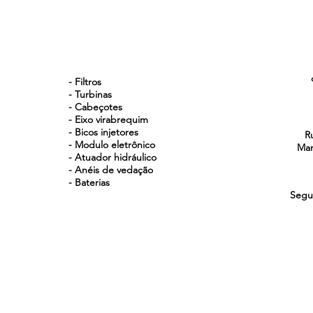
NOSSOS PRODUTOS
- Filtros
- Turbinas
- Cabeçotes
- Eixo virabrequim
- Bicos injetores
R
- Modulo eletrônico
Man
- Atuador hidráulico
- Anéis de vedação
- Baterias
Segu