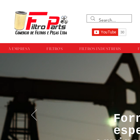
A EMPRESA
FILTROS
FILTROS INDUSTRIAIS
F
For
™®©Todos os direi
esp
empresa Filtropar