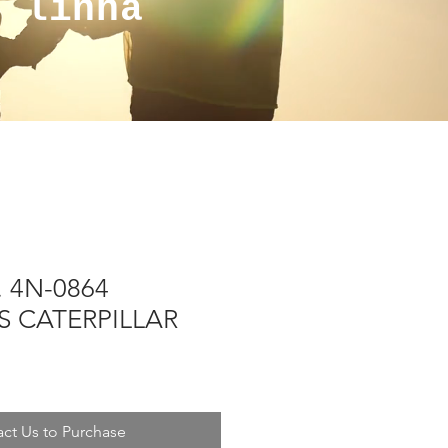
a linha
. 4N-0864
 CATERPILLAR
ct Us to Purchase