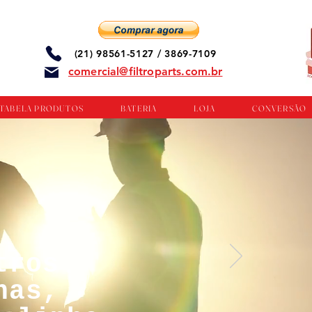
(21) 98561-5127 / 3869-7109
comercial@filtroparts.com.br
TABELA PRODUTOS
BATERIA
LOJA
CONVERSÃO
tros
nas,