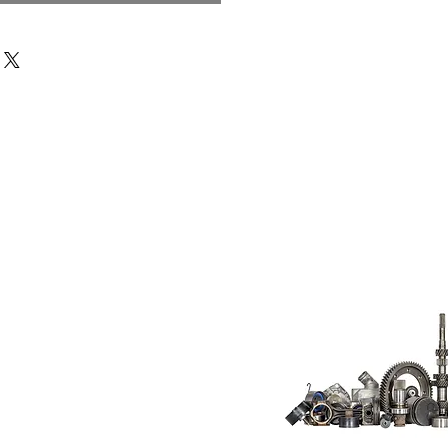
Do Not Sell My
Personal
Information