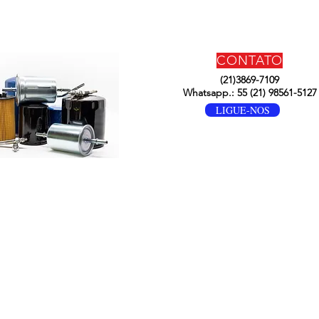
CONTATO
(21)3869-7109
Whatsapp.: 55 (21) 98561-5127
LIGUE-NOS