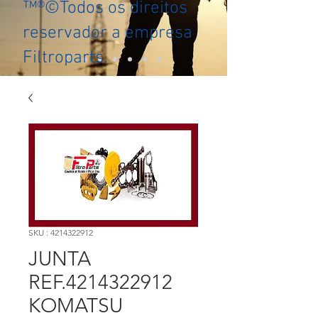
™®©Todos os direitos
reservador a empresa
Filtroparts.
SKU : 4214322912
JUNTA
REF.4214322912
KOMATSU