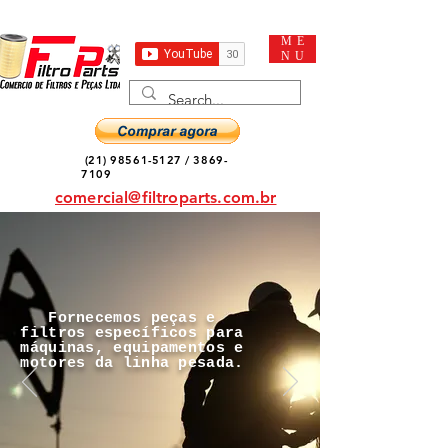
ME
NU
(21) 98561-5127
/
3869-
7109
comercial@filtroparts.com.br
Fornecemos peças e
filtros específicos para
máquinas, equipamentos e
motores da linha pesada.