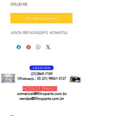
Prix
295,00 R$
Ajouter au panier
JUNTA REF.4214322912 KOMATSU
VOLTE SEMPRE
LIGUE-NOS
(21)3869-7109
Whatsapp.:
55 (21) 98561-5127
NOSSOS EMAILS
comercial@filtroparts.com.br
vendas@filtroparts.com.br
NOSSOS PRODUTOS