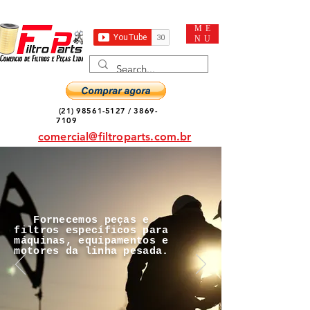
ME
NU
(21) 98561-5127
/
3869-
7109
comercial@filtroparts.com.br
Fornecemos peças e
filtros específicos para
máquinas, equipamentos e
motores da linha pesada.