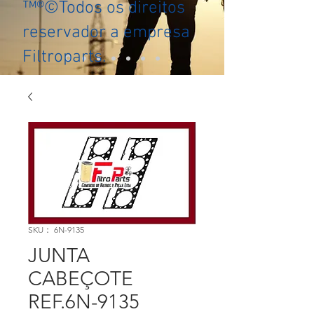
™®©Todos os direitos
reservador a empresa
Filtroparts.
SKU： 6N-9135
JUNTA
CABEÇOTE
REF.6N-9135