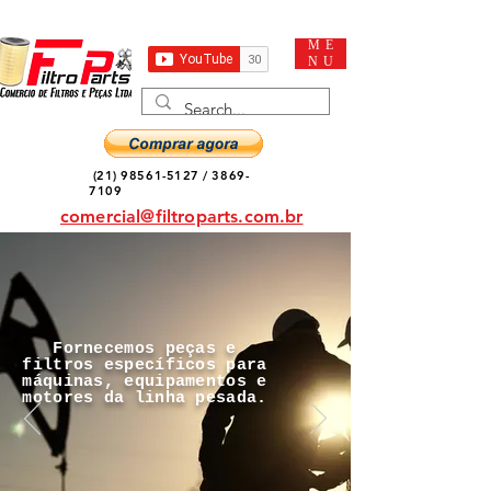
ME
NU
(21) 98561-5127
/
3869-
7109
comercial@filtroparts.com.br
Fornecemos peças e
filtros específicos para
máquinas, equipamentos e
motores da linha pesada.