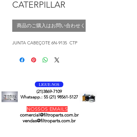
CATERPILLAR
商品のご購入はお問い合わせください
JUNTA CABEÇOTE 6N-9135 CTP
VOLTE SEMPRE
LIGUE-NOS
(21)3869-7109
Whatsapp.:
55 (21) 98561-5127
NOSSOS EMAILS
comercial@filtroparts.com.br
vendas@filtroparts.com.br
NOSSOS PRODUTOS