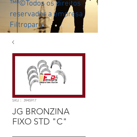
™®©Todos os direitos
reservador a empresa
Filtroparts.
SKU： 3945917
JG BRONZINA
FIXO STD "C"