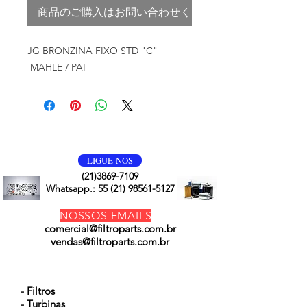
商品のご購入はお問い合わせください
JG BRONZINA FIXO STD "C"
MAHLE / PAI
VOLTE SEMPRE
LIGUE-NOS
(21)3869-7109
Whatsapp.:
55 (21) 98561-5127
NOSSOS EMAILS
comercial@filtroparts.com.br
vendas@filtroparts.com.br
NOSSOS PRODUTOS
- Filtros
- Turbinas