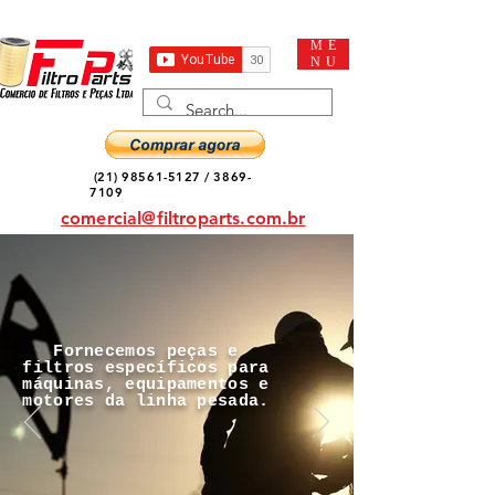
ME
NU
(21) 98561-5127
/
3869-
7109
comercial@filtroparts.com.br
Fornecemos peças e
filtros específicos para
máquinas, equipamentos e
motores da linha pesada.