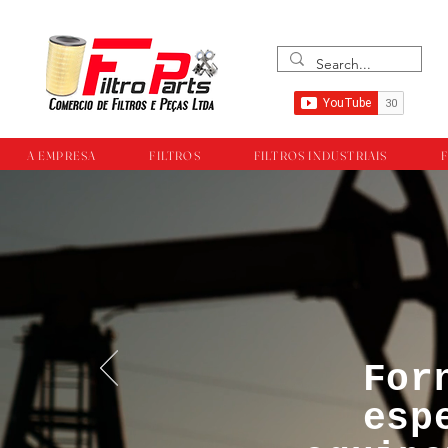
A EMPRESA
FILTROS
FILTROS INDUSTRIAIS
F
For
™®©Todos os direi
esp
empresa Filtropar