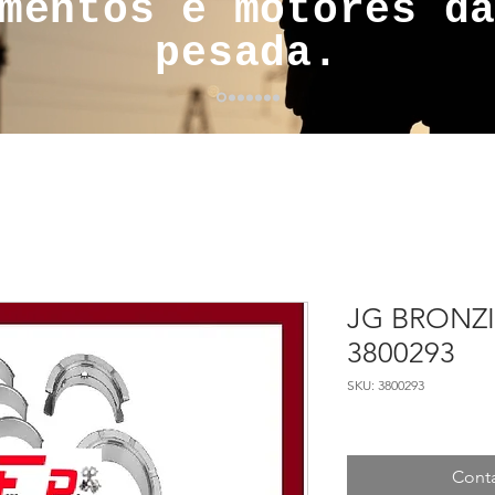
mentos e motores d
pesada.
JG BRONZI
3800293
SKU: 3800293
Conta