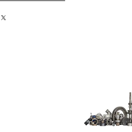
Do Not Sell My
Personal
Information