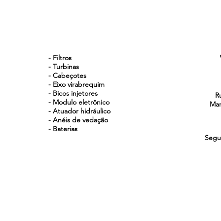
NOSSOS PRODUTOS
- Filtros
- Turbinas
- Cabeçotes
- Eixo virabrequim
- Bicos injetores
R
- Modulo eletrônico
Man
- Atuador hidráulico
- Anéis de vedação
- Baterias
Segu