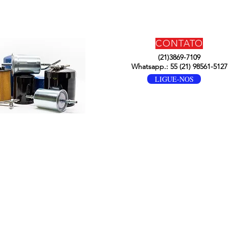
CONTATO
(21)3869-7109
Whatsapp.: 55 (21) 98561-5127
LIGUE-NOS