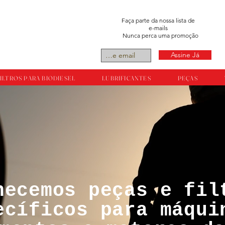
Faça parte da nossa lista de
e-mails
Nunca perca uma promoção
Assine Já
ILTROS PARA BIODIESEL
LUBRIFICANTES
PEÇAS
necemos peças e fil
tos reservador a
ecíficos para máqui
ts.