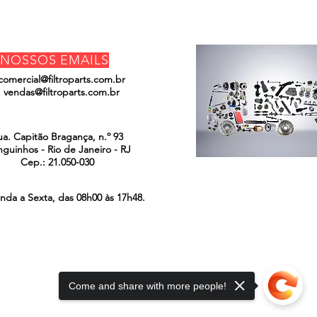
NOSSOS EMAILS
comercial@filtroparts.com.br
vendas@filtroparts.com.br
ENCONTRE-NOS
ua. Capitão Bragança, n.º 93
guinhos - Rio de Janeiro - RJ
Cep.: 21.050-030
nda a Sexta, das 08h00 às 17h48.
Come and share with more people!