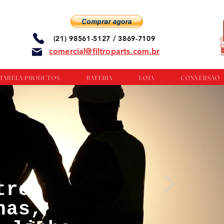
(21) 98561-5127 / 3869-7109
comercial@filtroparts.com.br
TABELA PRODUTOS
BATERIA
LOJA
CONVERSÃO
tros
nas,