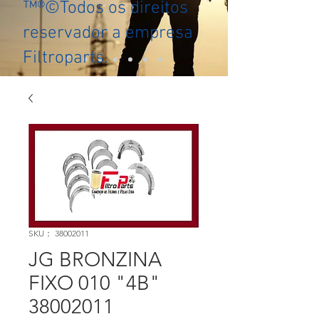
™®©Todos os direitos
reservador a empresa
Filtroparts.
SKU： 38002011
JG BRONZINA
FIXO 010 "4B"
38002011