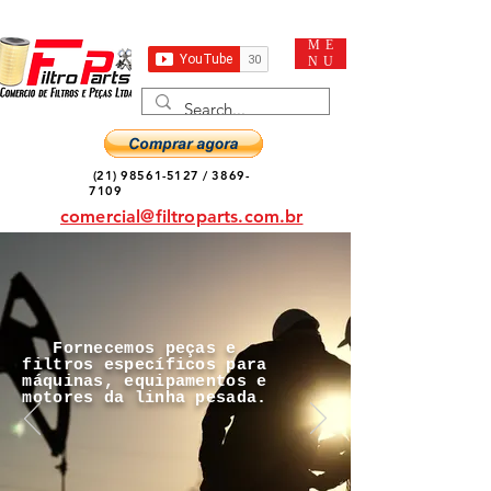
ME
NU
(21) 98561-5127
/
3869-
7109
comercial@filtroparts.com.br
Fornecemos peças e
filtros específicos para
máquinas, equipamentos e
motores da linha pesada.