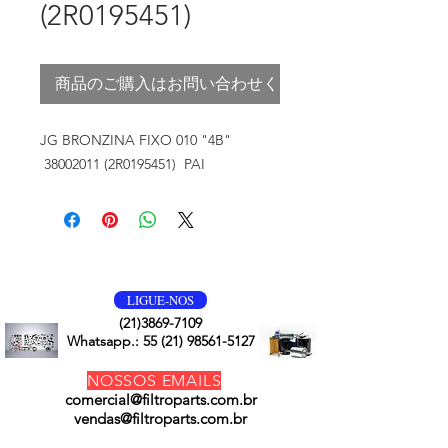
(2R0195451)
商品のご購入はお問い合わせください
JG BRONZINA FIXO 010 "4B"
38002011 (2R0195451) PAI
VOLTE SEMPRE
LIGUE-NOS
(21)3869-7109
Whatsapp.:
55 (21) 98561-5127
NOSSOS EMAILS
comercial@filtroparts.com.br
vendas@filtroparts.com.br