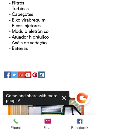
- Filtros
- Turbinas
- Cabeçotes
- Eixo virabrequim
- Bicos injetores
- Modulo eletrônico
- Atuador hidráulico
- Anéis de vedação
- Baterias
Come and share with more
people!
Phone
Email
Facebook