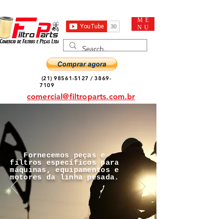
ME
NU
(21) 98561-5127
/
3869-
7109
comercial@filtroparts.com.br
Fornecemos peças e
filtros específicos para
máquinas, equipamentos e
motores da linha pesada.