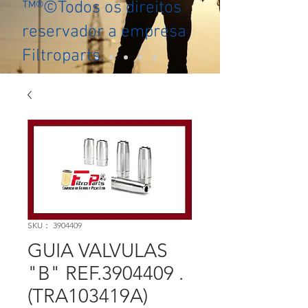
™®©Todos os direitos
reservador a empresa
Filtroparts.
SKU： 3904409
GUIA VALVULAS
"B" REF.3904409 .
(TRA103419A)