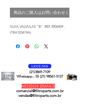
商品のご購入はお問い合わせください
GUIA VALVULAS "B" REF.3904409 .
(TRA103419A)
VOLTE SEMPRE
LIGUE-NOS
(21)3869-7109
Whatsapp.:
55 (21) 98561-5127
NOSSOS EMAILS
comercial@filtroparts.com.br
vendas@filtroparts.com.br
NOSSOS PRODUTOS