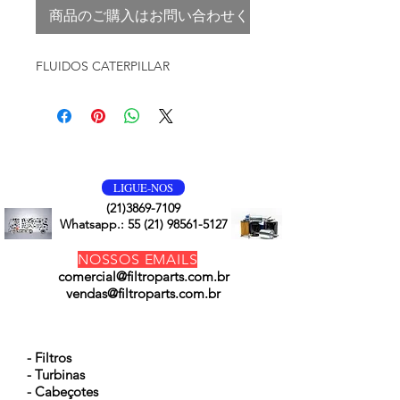
商品のご購入はお問い合わせください
FLUIDOS CATERPILLAR
VOLTE SEMPRE
LIGUE-NOS
(21)3869-7109
Whatsapp.:
55 (21) 98561-5127
NOSSOS EMAILS
comercial@filtroparts.com.br
vendas@filtroparts.com.br
NOSSOS PRODUTOS
- Filtros
- Turbinas
- Cabeçotes