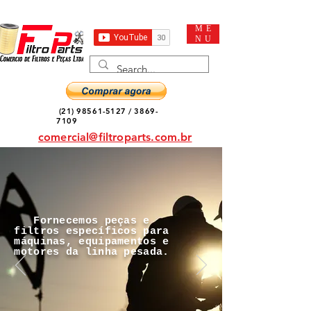
ME
NU
(21) 98561-5127
/
3869-
7109
comercial@filtroparts.com.br
Fornecemos peças e
filtros específicos para
máquinas, equipamentos e
motores da linha pesada.