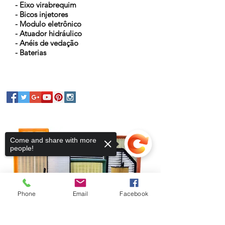
- Eixo virabrequim
- Bicos injetores
- Modulo eletrônico
- Atuador hidráulico
- Anéis de vedação
- Baterias
Come and share with more
people!
Phone
Email
Facebook
Sorry, the checkout page does not