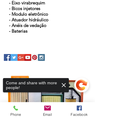
- Eixo virabrequim
- Bicos injetores
- Modulo eletrônico
- Atuador hidráulico
- Anéis de vedação
- Baterias
Come and share with more
people!
Phone
Email
Facebook
Sorry, the checkout page does not