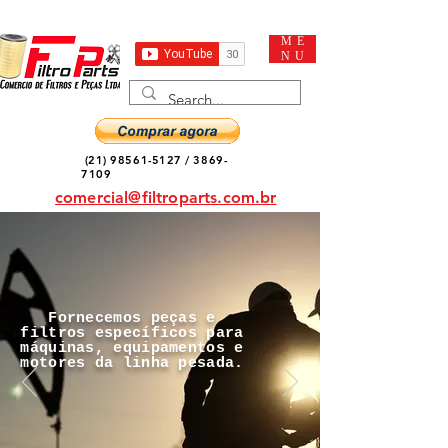
ME
NU
(21) 98561-5127
/
3869-
7109
comercial@filtroparts.com.br
Fornecemos peças e
filtros específicos para
máquinas, equipamentos e
motores da linha pesada.