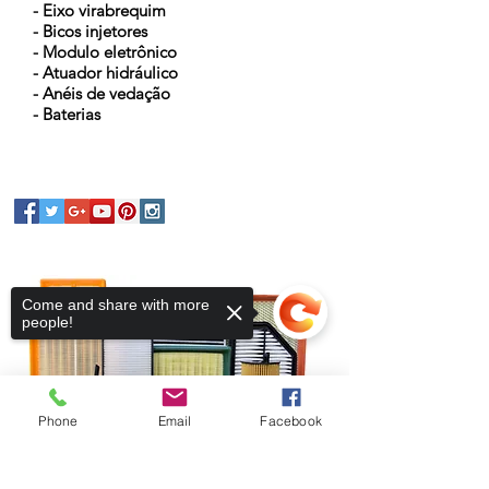
- Eixo virabrequim
- Bicos injetores
- Modulo eletrônico
- Atuador hidráulico
- Anéis de vedação
- Baterias
Come and share with more
people!
Phone
Email
Facebook
Sorry, the checkout page does not