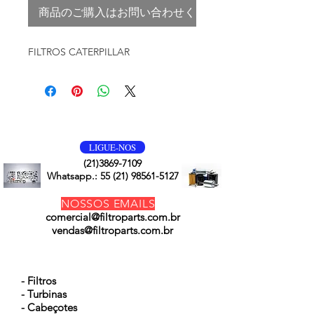
商品のご購入はお問い合わせください
FILTROS CATERPILLAR
VOLTE SEMPRE
LIGUE-NOS
(21)3869-7109
Whatsapp.:
55 (21) 98561-5127
NOSSOS EMAILS
comercial@filtroparts.com.br
vendas@filtroparts.com.br
NOSSOS PRODUTOS
- Filtros
- Turbinas
- Cabeçotes