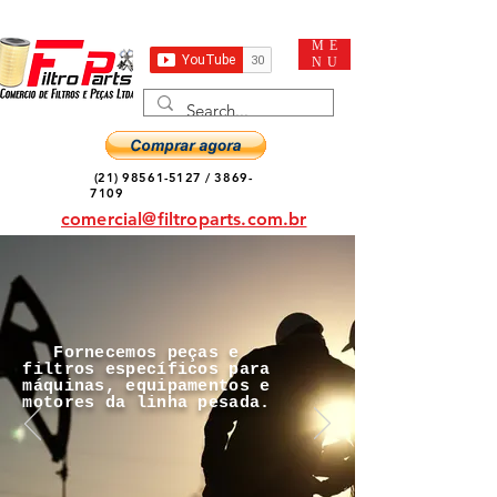
ME
NU
(21) 98561-5127
/
3869-
7109
comercial@filtroparts.com.br
Fornecemos peças e
filtros específicos para
máquinas, equipamentos e
motores da linha pesada.