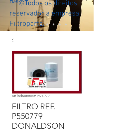
™®©Todos os direitos
reservador a empresa
Filtroparts.
Artikelnummer: P550779
FILTRO REF.
P550779
DONALDSON