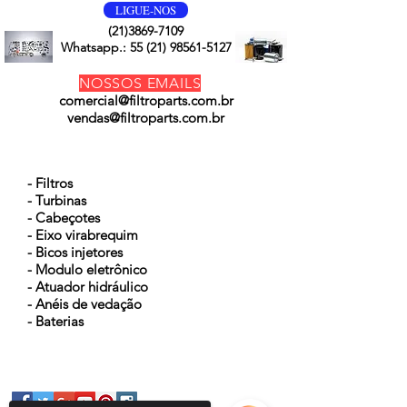
LIGUE-NOS
(21)3869-7109
Whatsapp.:
55 (21) 98561-5127
NOSSOS EMAILS
comercial@filtroparts.com.br
vendas@filtroparts.com.br
NOSSOS PRODUTOS
- Filtros
- Turbinas
- Cabeçotes
- Eixo virabrequim
- Bicos injetores
- Modulo eletrônico
- Atuador hidráulico
- Anéis de vedação
- Baterias