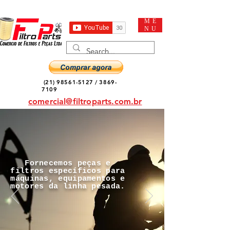
ME
NU
(21) 98561-5127
/
3869-
7109
comercial@filtroparts.com.br
Fornecemos peças e
filtros específicos para
máquinas, equipamentos e
motores da linha pesada.