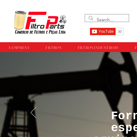
A EMPRESA
FILTROS
FILTROS INDUSTRIAIS
F
For
™®©Todos os direi
esp
empresa Filtropar