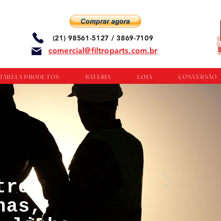
(21) 98561-5127 / 3869-7109
comercial@filtroparts.com.br
TABELA PRODUTOS
BATERIA
LOJA
CONVERSÃO
tros
nas,