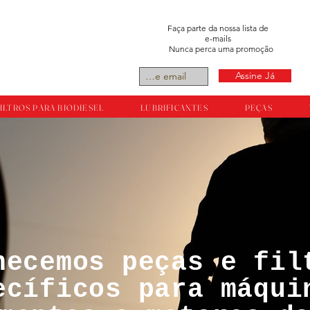
Faça parte da nossa lista de
e-mails
Nunca perca uma promoção
Assine Já
ILTROS PARA BIODIESEL
LUBRIFICANTES
PEÇAS
necemos peças e fil
tos reservador a
ecíficos para máqui
ts.