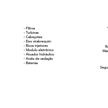
NOSSOS PRODUTOS
- Filtros
- Turbinas
- Cabeçotes
- Eixo virabrequim
- Bicos injetores
R
- Modulo eletrônico
Man
- Atuador hidráulico
- Anéis de vedação
- Baterias
Segu