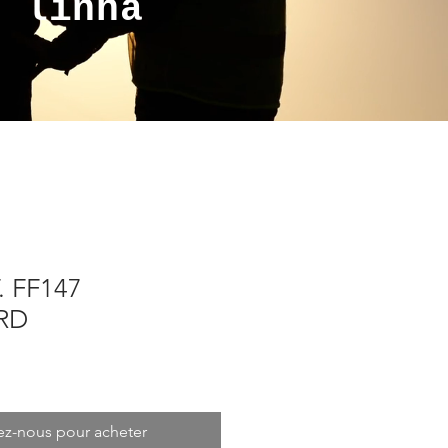
a linha
. FF147
RD
ez-nous pour acheter