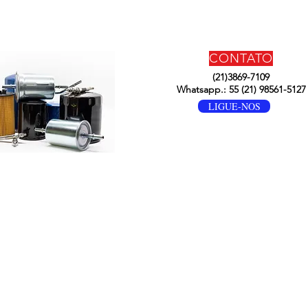
CONTATO
(21)3869-7109
Whatsapp.: 55 (21) 98561-5127
LIGUE-NOS