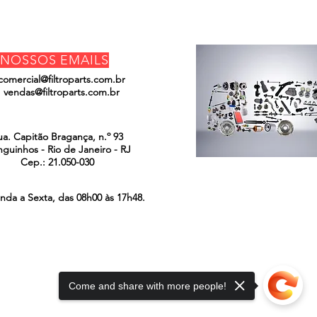
NOSSOS EMAILS
comercial@filtroparts.com.br
vendas@filtroparts.com.br
ENCONTRE-NOS
ua. Capitão Bragança, n.º 93
guinhos - Rio de Janeiro - RJ
Cep.: 21.050-030
nda a Sexta, das 08h00 às 17h48.
Come and share with more people!