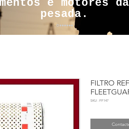
mentos e motores d
pesada.
FILTRO REF
FLEETGUA
SKU : FF147
Contact