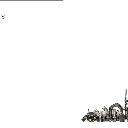
Do Not Sell My
Personal
Information