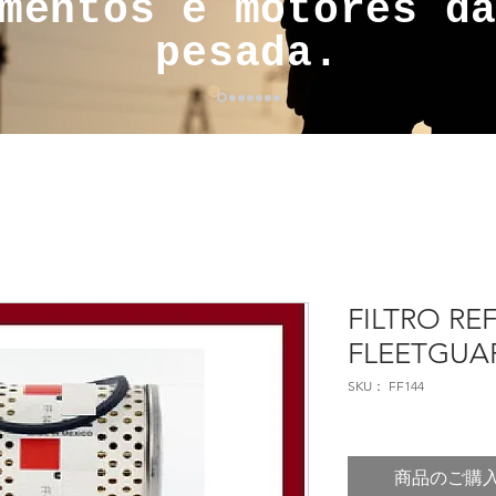
mentos e motores d
pesada.
FILTRO REF
FLEETGUA
SKU： FF144
商品のご購