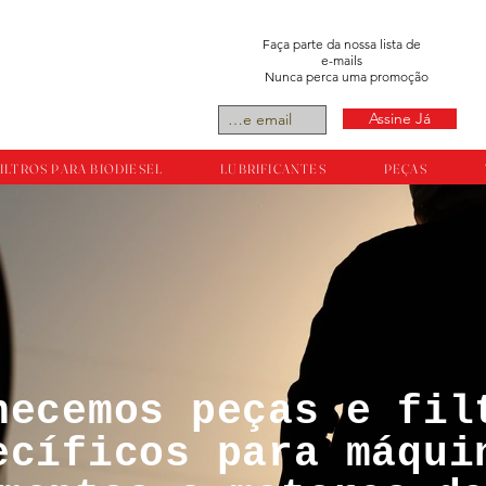
Faça parte da nossa lista de
e-mails
Nunca perca uma promoção
Assine Já
ILTROS PARA BIODIESEL
LUBRIFICANTES
PEÇAS
necemos peças e fil
tos reservador a
ecíficos para máqui
ts.