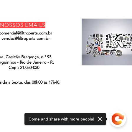
NOSSOS EMAILS
comercial@filtroparts.com.br
vendas@filtroparts.com.br
ENCONTRE-NOS
ua. Capitão Bragança, n.º 93
guinhos - Rio de Janeiro - RJ
Cep.: 21.050-030
nda a Sexta, das 08h00 às 17h48.
Come and share with more people!