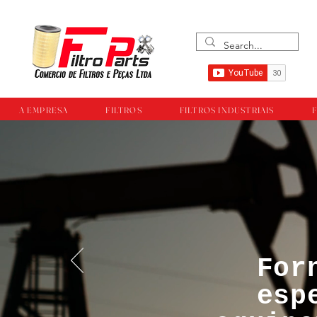
A EMPRESA
FILTROS
FILTROS INDUSTRIAIS
F
For
™®©Todos os direi
esp
empresa Filtropar