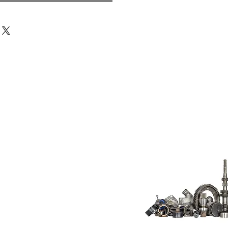
Do Not Sell My
Personal
Information