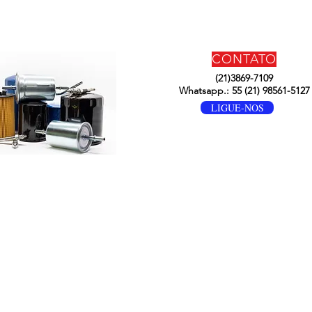
CONTATO
(21)3869-7109
Whatsapp.: 55 (21) 98561-5127
LIGUE-NOS