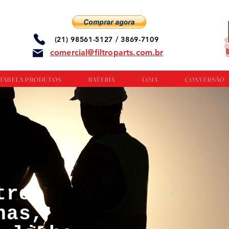
(21) 98561-5127 / 3869-7109
comercial@filtroparts.com.br
TABELA PRODUTOS
BATERIA
LOJA
CONVERSÃO
tros
nas,