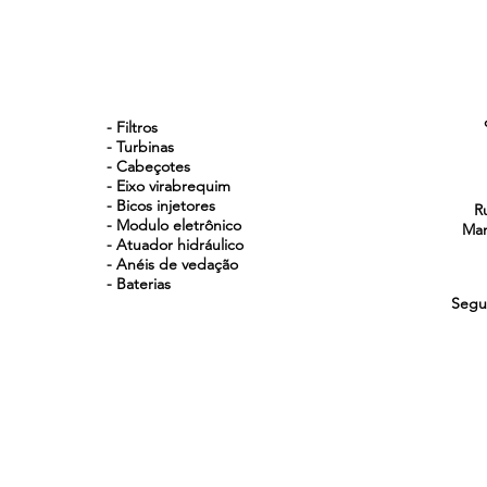
NOSSOS PRODUTOS
- Filtros
- Turbinas
- Cabeçotes
- Eixo virabrequim
- Bicos injetores
R
- Modulo eletrônico
Man
- Atuador hidráulico
- Anéis de vedação
- Baterias
Segu