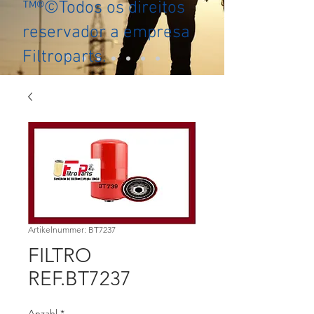
™®©Todos os direitos
reservador a empresa
Filtroparts.
Artikelnummer: BT7237
FILTRO
REF.BT7237
Anzahl
*