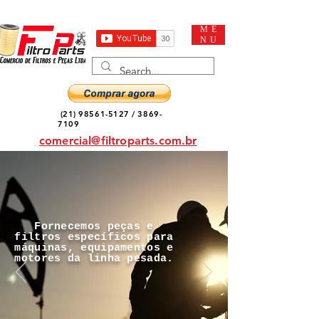
ME
NU
(21) 98561-5127
/
3869-
7109
comercial@filtroparts.com.br
Fornecemos peças e
filtros específicos para
máquinas, equipamentos e
motores da linha pesada.